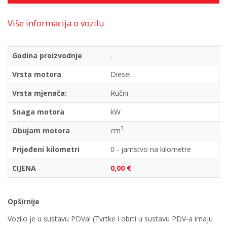
Više informacija o vozilu
Godina proizvodnje
.
Vrsta motora
Diesel
Vrsta mjenača:
Ručni
Snaga motora
kW
3
Obujam motora
cm
Prijeđeni kilometri
0 - jamstvo na kilometre
CIJENA
0,00 €
Opširnije
Vozilo je u sustavu PDVa! (Tvrtke i obrti u sustavu PDV-a imaju