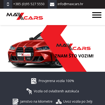
+385 (0)95 527 5550
info@maxcars.hr
ZNAM ŠTO VOZIM!
Provjerena vozila 100%
Vozila od ovlaštenih autokuća
Jamstvo na kilometre
Uvoz vozila po želji