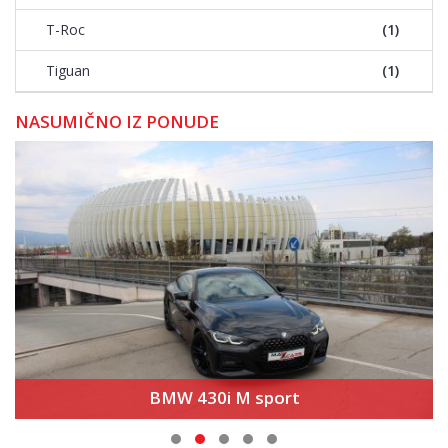
T-Roc
(1)
Tiguan
(1)
NASUMIČNO IZ PONUDE
BMW 430i M sport