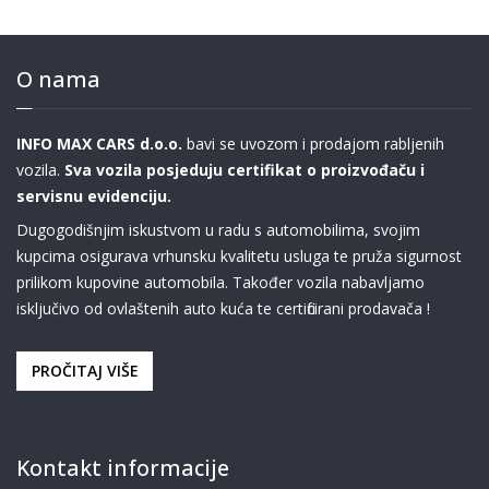
O nama
INFO MAX CARS d.o.o.
bavi se uvozom i prodajom rabljenih
vozila.
Sva vozila posjeduju certifikat o proizvođaču i
servisnu evidenciju.
Dugogodišnjim iskustvom u radu s automobilima, svojim
kupcima osigurava vrhunsku kvalitetu usluga te pruža sigurnost
prilikom kupovine automobila. Također vozila nabavljamo
isključivo od ovlaštenih auto kuća te certificirani prodavača !
PROČITAJ VIŠE
Kontakt informacije