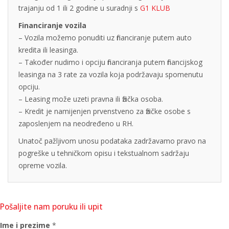
trajanju od 1 ili 2 godine u suradnji s
G1 KLUB
Financiranje vozila
– Vozila možemo ponuditi uz financiranje putem auto
kredita ili leasinga.
– Također nudimo i opciju financiranja putem financijskog
leasinga na 3 rate za vozila koja podržavaju spomenutu
opciju.
– Leasing može uzeti pravna ili fizička osoba.
– Kredit je namijenjen prvenstveno za fizičke osobe s
zaposlenjem na neodređeno u RH.
Unatoč pažljivom unosu podataka zadržavamo pravo na
pogreške u tehničkom opisu i tekstualnom sadržaju
opreme vozila.
Pošaljite nam poruku ili upit
Ime i prezime
*