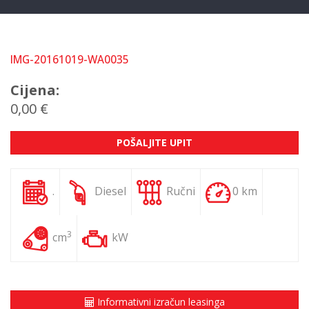
IMG-20161019-WA0035
Cijena:
0,00 €
POŠALJITE UPIT
.
Diesel
Ručni
0 km
3
cm
kW
Informativni izračun leasinga