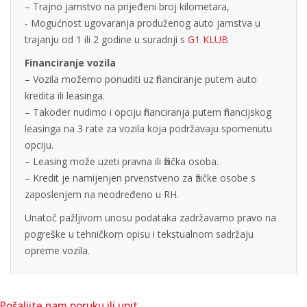
– Trajno jamstvo na prijeđeni broj kilometara,
- Mogućnost ugovaranja produženog auto jamstva u
trajanju od 1 ili 2 godine u suradnji s
G1 KLUB
Financiranje vozila
– Vozila možemo ponuditi uz financiranje putem auto
kredita ili leasinga.
– Također nudimo i opciju financiranja putem financijskog
leasinga na 3 rate za vozila koja podržavaju spomenutu
opciju.
– Leasing može uzeti pravna ili fizička osoba.
– Kredit je namijenjen prvenstveno za fizičke osobe s
zaposlenjem na neodređeno u RH.
Unatoč pažljivom unosu podataka zadržavamo pravo na
pogreške u tehničkom opisu i tekstualnom sadržaju
opreme vozila.
Pošaljite nam poruku ili upit