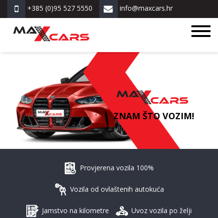
+385 (0)95 527 5550
info@maxcars.hr
ZNAM ŠTO VOZIM!
Provjerena vozila 100%
Vozila od ovlaštenih autokuća
Jamstvo na kilometre
Uvoz vozila po želji