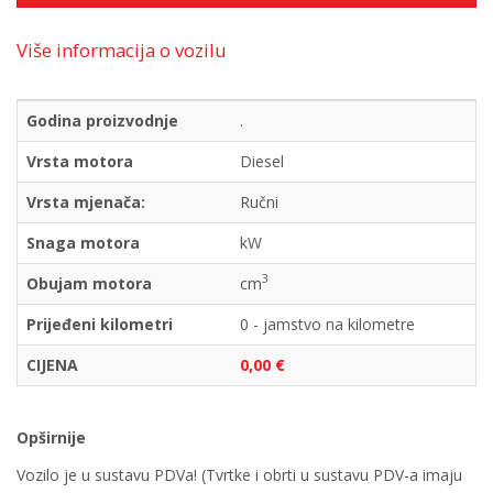
Više informacija o vozilu
Godina proizvodnje
.
Vrsta motora
Diesel
Vrsta mjenača:
Ručni
Snaga motora
kW
3
Obujam motora
cm
Prijeđeni kilometri
0 - jamstvo na kilometre
CIJENA
0,00 €
Opširnije
Vozilo je u sustavu PDVa! (Tvrtke i obrti u sustavu PDV-a imaju