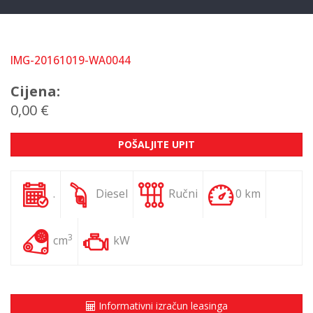
IMG-20161019-WA0044
Cijena:
0,00 €
POŠALJITE UPIT
.
Diesel
Ručni
0 km
3
cm
kW
Informativni izračun leasinga