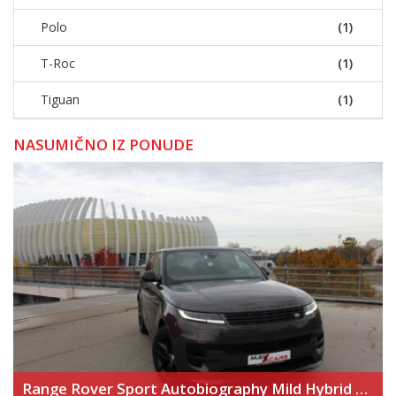
Polo
(1)
T-Roc
(1)
Tiguan
(1)
NASUMIČNO IZ PONUDE
Range Rover Sport Autobiography Mild Hybrid – Novi model