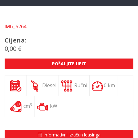
IMG_6264
Cijena:
0,00 €
POŠALJITE UPIT
.
Diesel
Ručni
0 km
3
cm
kW
Informativni izračun leasinga