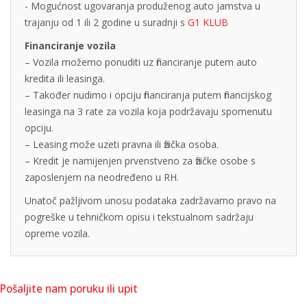
- Mogućnost ugovaranja produženog auto jamstva u
trajanju od 1 ili 2 godine u suradnji s
G1 KLUB
Financiranje vozila
– Vozila možemo ponuditi uz financiranje putem auto
kredita ili leasinga.
– Također nudimo i opciju financiranja putem financijskog
leasinga na 3 rate za vozila koja podržavaju spomenutu
opciju.
– Leasing može uzeti pravna ili fizička osoba.
– Kredit je namijenjen prvenstveno za fizičke osobe s
zaposlenjem na neodređeno u RH.
Unatoč pažljivom unosu podataka zadržavamo pravo na
pogreške u tehničkom opisu i tekstualnom sadržaju
opreme vozila.
Pošaljite nam poruku ili upit