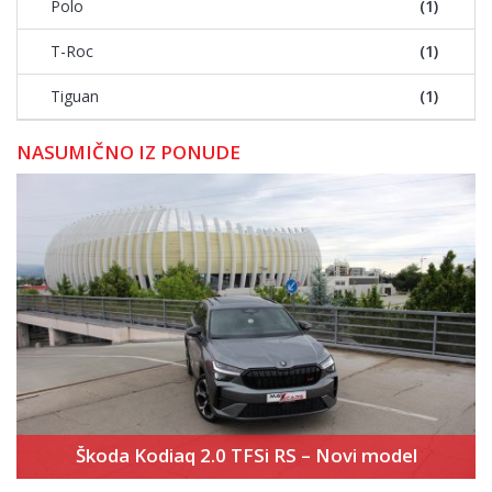
Polo
(1)
T-Roc
(1)
Tiguan
(1)
NASUMIČNO IZ PONUDE
Škoda Kodiaq 2.0 TFSi RS – Novi model