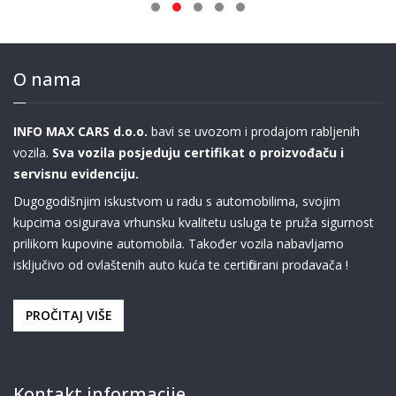
O nama
INFO MAX CARS d.o.o.
bavi se uvozom i prodajom rabljenih
vozila.
Sva vozila posjeduju certifikat o proizvođaču i
servisnu evidenciju.
Dugogodišnjim iskustvom u radu s automobilima, svojim
kupcima osigurava vrhunsku kvalitetu usluga te pruža sigurnost
prilikom kupovine automobila. Također vozila nabavljamo
isključivo od ovlaštenih auto kuća te certificirani prodavača !
PROČITAJ VIŠE
Kontakt informacije