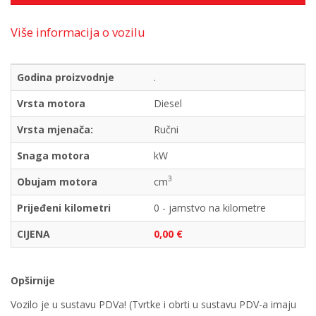
Više informacija o vozilu
Godina proizvodnje
.
Vrsta motora
Diesel
Vrsta mjenača:
Ručni
Snaga motora
kW
3
Obujam motora
cm
Prijeđeni kilometri
0 - jamstvo na kilometre
CIJENA
0,00 €
Opširnije
Vozilo je u sustavu PDVa! (Tvrtke i obrti u sustavu PDV-a imaju