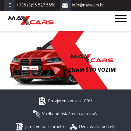
+385 (0)95 527 5550
info@maxcars.hr
ZNAM ŠTO VOZIM!
Provjerena vozila 100%
Vozila od ovlaštenih autokuća
Jamstvo na kilometre
Uvoz vozila po želji