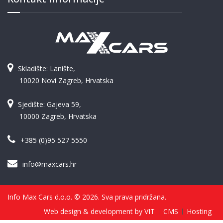
Skladište: Lanište,
10020 Novi Zagreb, Hrvatska
Sjedište: Gajeva 59,
10000 Zagreb, Hrvatska
+385 (0)95 527 5550
info@maxcars.hr
Info Max Cars d.o.o. © 2026. Sva prava pridržana.
Web design & development by VIT
CMS
Hosting