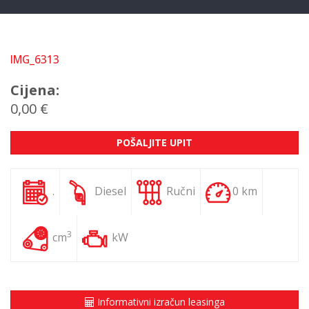
IMG_6313
Cijena:
0,00 €
POŠALJITE UPIT
.
Diesel
Ručni
0 km
3
cm
kW
Informativni izračun leasinga