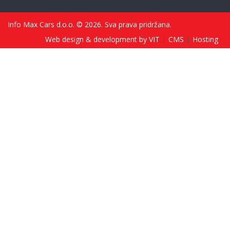
Info Max Cars d.o.o. © 2026. Sva prava pridržana.
Web design & development by VIT
CMS
Hosting