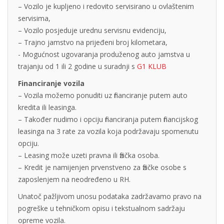
– Vozilo je kupljeno i redovito servisirano u ovlaštenim
servisima,
– Vozilo posjeduje urednu servisnu evidenciju,
– Trajno jamstvo na prijeđeni broj kilometara,
- Mogućnost ugovaranja produženog auto jamstva u
trajanju od 1 ili 2 godine u suradnji s
G1 KLUB
Financiranje vozila
– Vozila možemo ponuditi uz financiranje putem auto
kredita ili leasinga.
– Također nudimo i opciju financiranja putem financijskog
leasinga na 3 rate za vozila koja podržavaju spomenutu
opciju.
– Leasing može uzeti pravna ili fizička osoba.
– Kredit je namijenjen prvenstveno za fizičke osobe s
zaposlenjem na neodređeno u RH.
Unatoč pažljivom unosu podataka zadržavamo pravo na
pogreške u tehničkom opisu i tekstualnom sadržaju
opreme vozila.