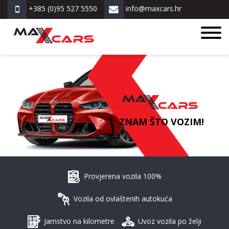
+385 (0)95 527 5550
info@maxcars.hr
ZNAM ŠTO VOZIM!
Provjerena vozila 100%
Vozila od ovlaštenih autokuća
Jamstvo na kilometre
Uvoz vozila po želji