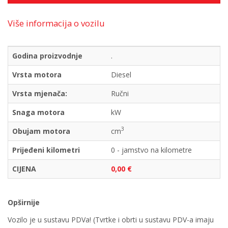
Više informacija o vozilu
Godina proizvodnje
.
Vrsta motora
Diesel
Vrsta mjenača:
Ručni
Snaga motora
kW
3
Obujam motora
cm
Prijeđeni kilometri
0 - jamstvo na kilometre
CIJENA
0,00 €
Opširnije
Vozilo je u sustavu PDVa! (Tvrtke i obrti u sustavu PDV-a imaju