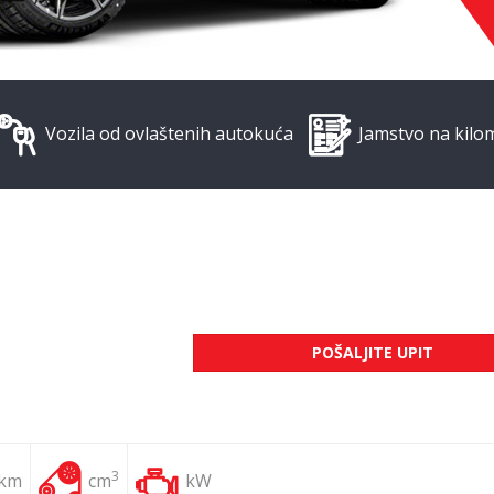
Vozila od ovlaštenih autokuća
Jamstvo na kilo
POŠALJITE UPIT
3
 km
cm
kW