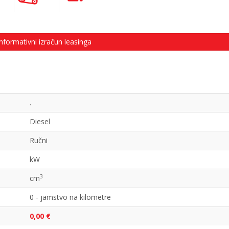
nformativni izračun leasinga
.
Diesel
Ručni
kW
3
cm
0 - jamstvo na kilometre
0,00 €