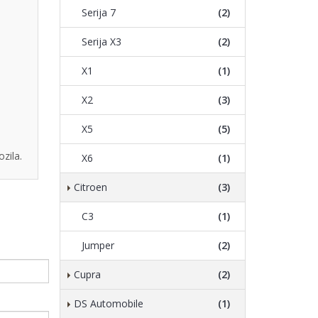
Serija 7
(2)
Serija X3
(2)
X1
(1)
X2
(3)
X5
(5)
zila.
X6
(1)
Citroen
(3)
C3
(1)
Jumper
(2)
Cupra
(2)
DS Automobile
(1)