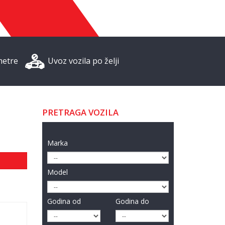
metre
Uvoz vozila po želji
PRETRAGA VOZILA
Marka
Model
Godina od
Godina do