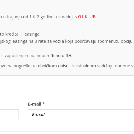
 trajanju od 1 ili 2 godine u suradnji s
G1 KLUB
 kredita ili leasinga.
cijskog leasinga na 3 rate za vozila koja podržavaju spomenutu opciju.
obe s zaposlenjem na neodređeno u RH.
vo na pogreške u tehničkom opisu i tekstualnom sadržaju opreme vo
E-mail
*