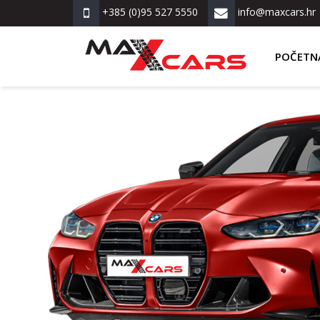
+385 (0)95 527 5550
info@maxcars.hr
POČETN