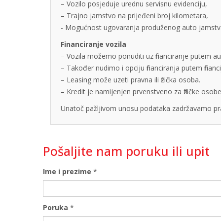
– Vozilo posjeduje urednu servisnu evidenciju,
– Trajno jamstvo na prijeđeni broj kilometara,
- Mogućnost ugovaranja produženog auto jamstva u
Financiranje vozila
– Vozila možemo ponuditi uz financiranje putem auto
– Također nudimo i opciju financiranja putem finan
– Leasing može uzeti pravna ili fizička osoba.
– Kredit je namijenjen prvenstveno za fizičke os
Unatoč pažljivom unosu podataka zadržavamo pra
Pošaljite nam poruku ili upit
Ime i prezime
*
Poruka
*