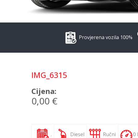
Provjerena vozila 100%
IMG_6315
Cijena:
0,00 €
.
Diesel
Ručni
0