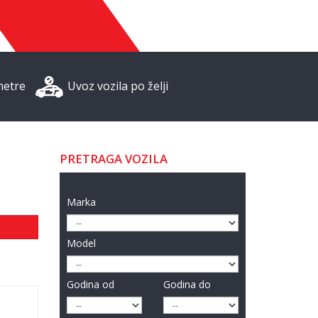
metre
Uvoz vozila po želji
PRETRAGA VOZILA
Marka
Model
Godina od
Godina do