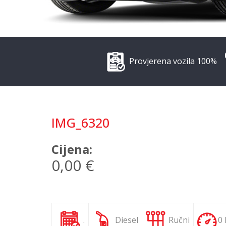
Provjerena vozila 100%
IMG_6320
Cijena:
0,00 €
.
Diesel
Ručni
0