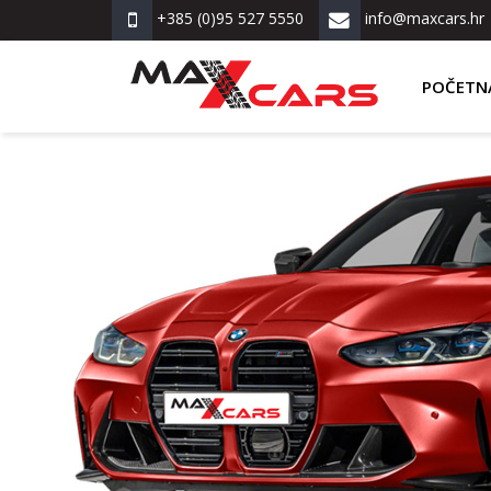
+385 (0)95 527 5550
info@maxcars.hr
POČETN