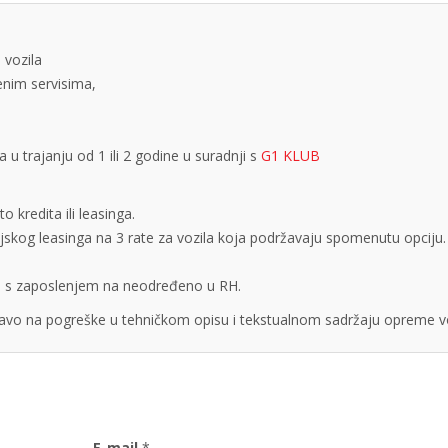
 vozila
tenim servisima,
 trajanju od 1 ili 2 godine u suradnji s
G1 KLUB
 kredita ili leasinga.
cijskog leasinga na 3 rate za vozila koja podržavaju spomenutu opciju.
obe s zaposlenjem na neodređeno u RH.
vo na pogreške u tehničkom opisu i tekstualnom sadržaju opreme vo
E-mail
*