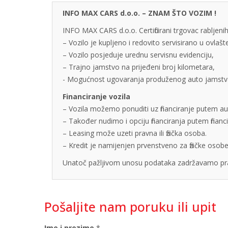
INFO MAX CARS d.o.o. – ZNAM ŠTO VOZIM !
INFO MAX CARS d.o.o. Certificirani trgovac rabljenih
– Vozilo je kupljeno i redovito servisirano u ovlaš
– Vozilo posjeduje urednu servisnu evidenciju,
– Trajno jamstvo na prijeđeni broj kilometara,
- Mogućnost ugovaranja produženog auto jamstva u
Financiranje vozila
– Vozila možemo ponuditi uz financiranje putem auto
– Također nudimo i opciju financiranja putem finan
– Leasing može uzeti pravna ili fizička osoba.
– Kredit je namijenjen prvenstveno za fizičke os
Unatoč pažljivom unosu podataka zadržavamo pra
Pošaljite nam poruku ili upit
Ime i prezime
*