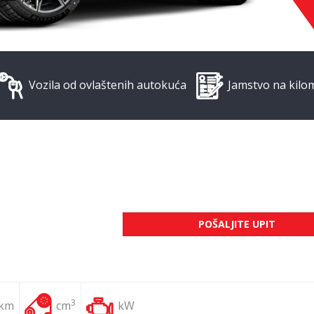
Vozila od ovlaštenih autokuća
Jamstvo na kilo
POŠALJITE UPIT
3
 km
cm
kW