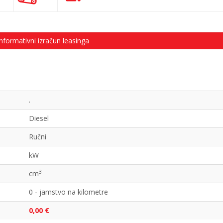
nformativni izračun leasinga
.
Diesel
Ručni
kW
3
cm
0 - jamstvo na kilometre
0,00 €