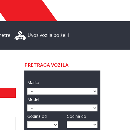
metre
Uvoz vozila po želji
PRETRAGA VOZILA
Marka
Model
Godina od
Godina do