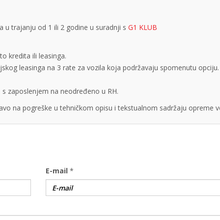
 trajanju od 1 ili 2 godine u suradnji s
G1 KLUB
 kredita ili leasinga.
cijskog leasinga na 3 rate za vozila koja podržavaju spomenutu opciju.
obe s zaposlenjem na neodređeno u RH.
vo na pogreške u tehničkom opisu i tekstualnom sadržaju opreme vo
E-mail
*