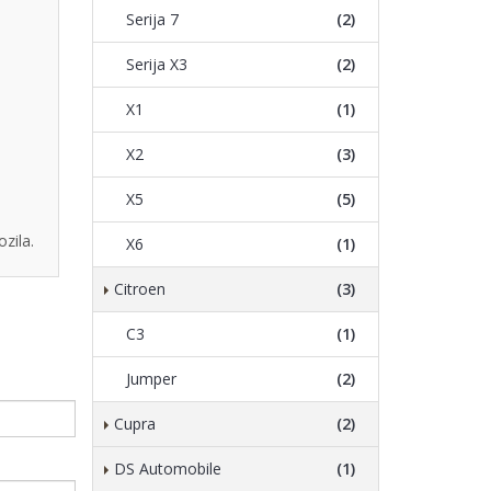
Serija 7
(2)
Serija X3
(2)
X1
(1)
X2
(3)
X5
(5)
zila.
X6
(1)
Citroen
(3)
C3
(1)
Jumper
(2)
Cupra
(2)
DS Automobile
(1)