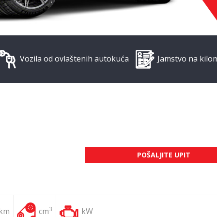
Vozila od ovlaštenih autokuća
Jamstvo na kilo
POŠALJITE UPIT
3
 km
cm
kW