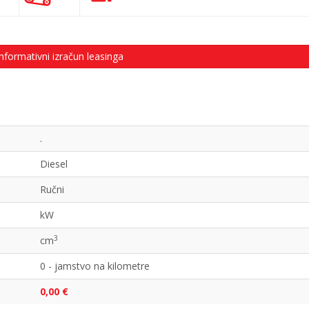
nformativni izračun leasinga
.
Diesel
Ručni
kW
3
cm
0 - jamstvo na kilometre
0,00 €