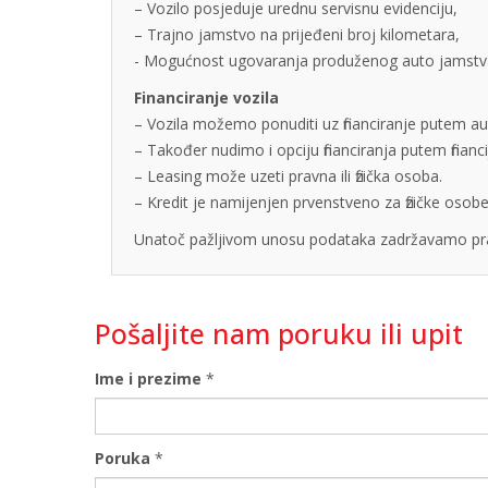
– Vozilo posjeduje urednu servisnu evidenciju,
– Trajno jamstvo na prijeđeni broj kilometara,
- Mogućnost ugovaranja produženog auto jamstva u
Financiranje vozila
– Vozila možemo ponuditi uz financiranje putem auto
– Također nudimo i opciju financiranja putem finan
– Leasing može uzeti pravna ili fizička osoba.
– Kredit je namijenjen prvenstveno za fizičke os
Unatoč pažljivom unosu podataka zadržavamo pra
Pošaljite nam poruku ili upit
Ime i prezime
*
Poruka
*