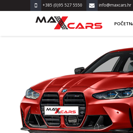
+385 (0)95 527 5550
info@maxcars.hr
POČETN