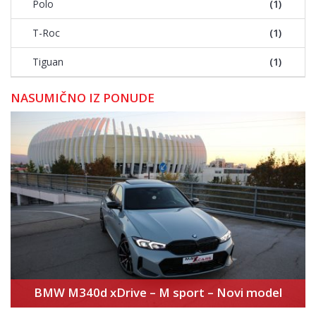
Polo
(1)
T-Roc
(1)
Tiguan
(1)
NASUMIČNO IZ PONUDE
BMW M340d xDrive – M sport – Novi model