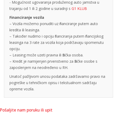
- Mogućnost ugovaranja produženog auto jamstva u
trajanju od 1 ili 2 godine u suradnji s
G1 KLUB
Financiranje vozila
– Vozila možemo ponuditi uz financiranje putem auto
kredita ili leasinga.
– Također nudimo i opciju financiranja putem financijskog
leasinga na 3 rate za vozila koja podržavaju spomenutu
opciju.
– Leasing može uzeti pravna ili fizička osoba.
– Kredit je namijenjen prvenstveno za fizičke osobe s
zaposlenjem na neodređeno u RH.
Unatoč pažljivom unosu podataka zadržavamo pravo na
pogreške u tehničkom opisu i tekstualnom sadržaju
opreme vozila.
Pošaljite nam poruku ili upit