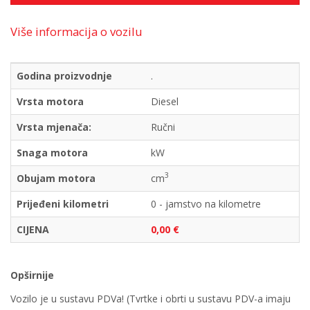
Više informacija o vozilu
Godina proizvodnje
.
Vrsta motora
Diesel
Vrsta mjenača:
Ručni
Snaga motora
kW
3
Obujam motora
cm
Prijeđeni kilometri
0 - jamstvo na kilometre
CIJENA
0,00 €
Opširnije
Vozilo je u sustavu PDVa! (Tvrtke i obrti u sustavu PDV-a imaju