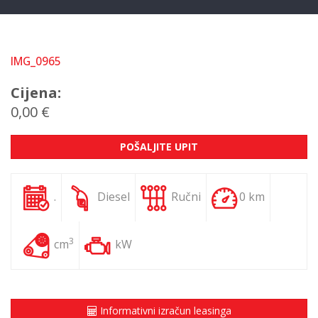
IMG_0965
Cijena:
0,00 €
POŠALJITE UPIT
.
Diesel
Ručni
0 km
3
cm
kW
Informativni izračun leasinga