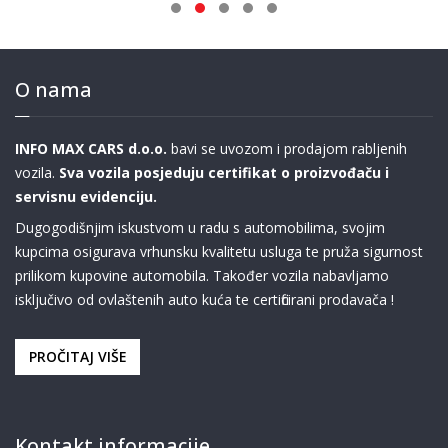
O nama
INFO MAX CARS d.o.o.
bavi se uvozom i prodajom rabljenih
vozila.
Sva vozila posjeduju certifikat o proizvođaču i
servisnu evidenciju.
Dugogodišnjim iskustvom u radu s automobilima, svojim
kupcima osigurava vrhunsku kvalitetu usluga te pruža sigurnost
prilikom kupovine automobila. Također vozila nabavljamo
isključivo od ovlaštenih auto kuća te certificirani prodavača !
PROČITAJ VIŠE
Kontakt informacije