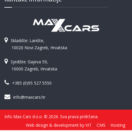
Skladište: Lanište,
10020 Novi Zagreb, Hrvatska
Sjedište: Gajeva 59,
10000 Zagreb, Hrvatska
+385 (0)95 527 5550
info@maxcars.hr
Info Max Cars d.o.o. © 2026. Sva prava pridržana.
Web design & development by VIT
CMS
Hosting