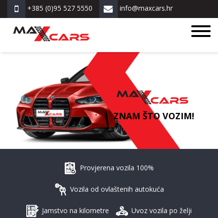
+385 (0)95 527 5550
info@maxcars.hr
ZNAM ŠTO VOZIM!
Provjerena vozila 100%
Vozila od ovlaštenih autokuća
Jamstvo na kilometre
Uvoz vozila po želji