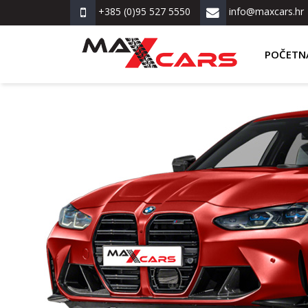
+385 (0)95 527 5550
info@maxcars.hr
POČETN