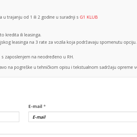
 trajanju od 1 ili 2 godine u suradnji s
G1 KLUB
 kredita ili leasinga.
cijskog leasinga na 3 rate za vozila koja podržavaju spomenutu opciju.
obe s zaposlenjem na neodređeno u RH.
vo na pogreške u tehničkom opisu i tekstualnom sadržaju opreme vo
E-mail
*