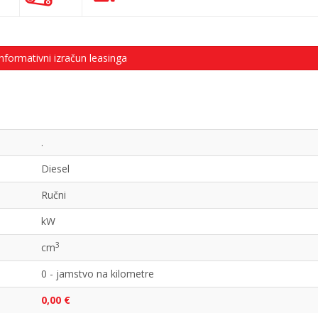
nformativni izračun leasinga
.
Diesel
Ručni
kW
3
cm
0 - jamstvo na kilometre
0,00 €