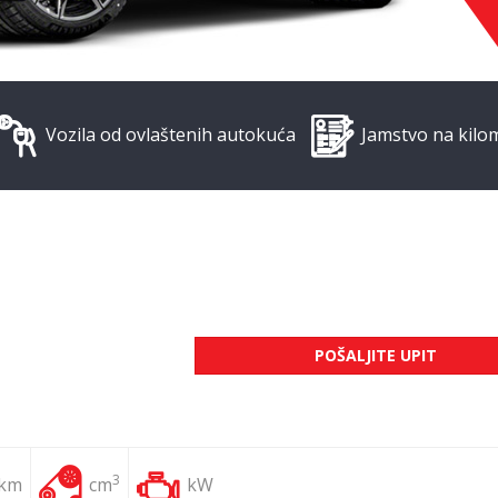
Vozila od ovlaštenih autokuća
Jamstvo na kilo
POŠALJITE UPIT
3
 km
cm
kW