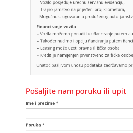
– Vozilo posjeduje urednu servisnu evidenciju,
– Trajno jamstvo na prijeđeni broj kilometara,
- Mogućnost ugovaranja produženog auto jamstva u
Financiranje vozila
– Vozila možemo ponuditi uz financiranje putem auto
– Također nudimo i opciju financiranja putem finan
– Leasing može uzeti pravna ili fizička osoba.
– Kredit je namijenjen prvenstveno za fizičke os
Unatoč pažljivom unosu podataka zadržavamo pra
Pošaljite nam poruku ili upit
Ime i prezime
*
Poruka
*