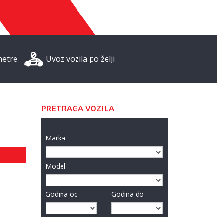
metre
Uvoz vozila po želji
PRETRAGA VOZILA
Marka
Model
Godina od
Godina do