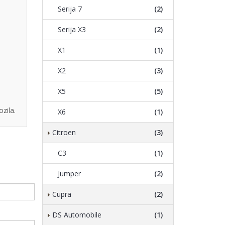
Serija 7
(2)
Serija X3
(2)
X1
(1)
X2
(3)
X5
(5)
zila.
X6
(1)
Citroen
(3)
C3
(1)
Jumper
(2)
Cupra
(2)
DS Automobile
(1)