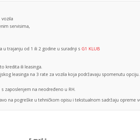
 vozila
tenim servisima,
 trajanju od 1 ili 2 godine u suradnji s
G1 KLUB
 kredita ili leasinga.
cijskog leasinga na 3 rate za vozila koja podržavaju spomenutu opciju.
obe s zaposlenjem na neodređeno u RH.
vo na pogreške u tehničkom opisu i tekstualnom sadržaju opreme vo
E-mail
*