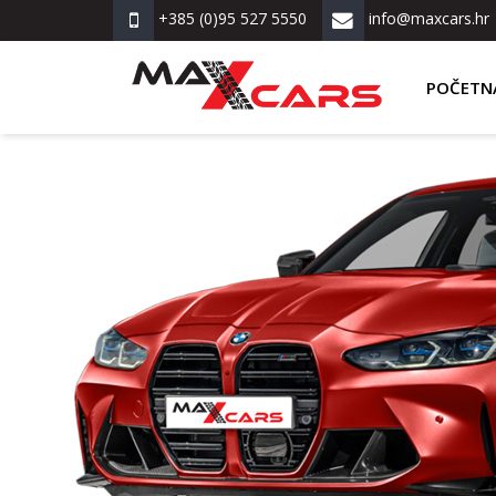
+385 (0)95 527 5550
info@maxcars.hr
POČETN