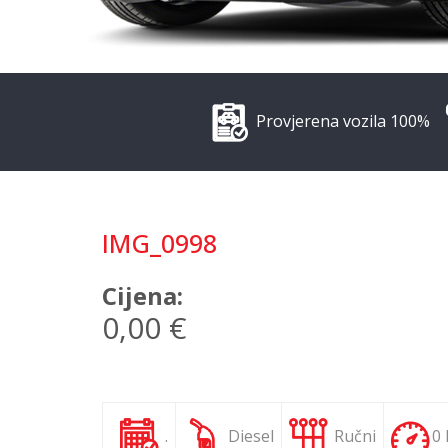
Provjerena vozila 100%
IMG_0998
Cijena:
0,00 €
.
Diesel
Ručni
0