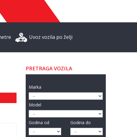
metre
Uvoz vozila po želji
PRETRAGA VOZILA
Marka
Model
Godina od
Godina do