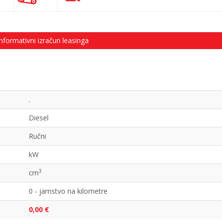
nformativni izračun leasinga
.
Diesel
Ručni
kW
3
cm
0 - jamstvo na kilometre
0,00 €