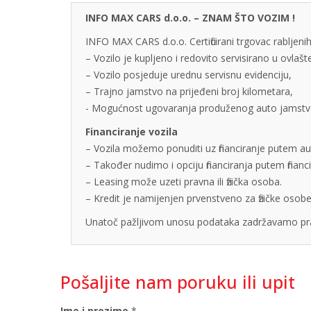
INFO MAX CARS d.o.o. – ZNAM ŠTO VOZIM !
INFO MAX CARS d.o.o. Certificirani trgovac rabljenih
– Vozilo je kupljeno i redovito servisirano u ovlaš
– Vozilo posjeduje urednu servisnu evidenciju,
– Trajno jamstvo na prijeđeni broj kilometara,
- Mogućnost ugovaranja produženog auto jamstva u
Financiranje vozila
– Vozila možemo ponuditi uz financiranje putem auto
– Također nudimo i opciju financiranja putem finan
– Leasing može uzeti pravna ili fizička osoba.
– Kredit je namijenjen prvenstveno za fizičke os
Unatoč pažljivom unosu podataka zadržavamo pra
Pošaljite nam poruku ili upit
Ime i prezime
*