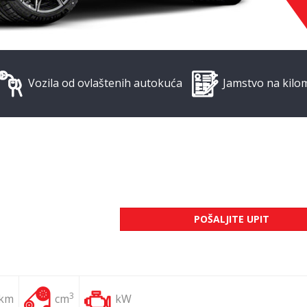
Vozila od ovlaštenih autokuća
Jamstvo na kilo
POŠALJITE UPIT
3
 km
cm
kW