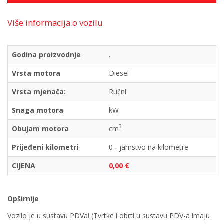
Više informacija o vozilu
Godina proizvodnje
.
Vrsta motora
Diesel
Vrsta mjenača:
Ručni
Snaga motora
kW
3
Obujam motora
cm
Prijeđeni kilometri
0 - jamstvo na kilometre
CIJENA
0,00 €
Opširnije
Vozilo je u sustavu PDVa! (Tvrtke i obrti u sustavu PDV-a imaju