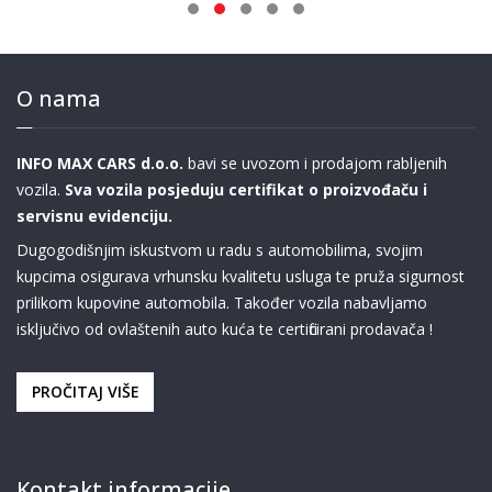
O nama
INFO MAX CARS d.o.o.
bavi se uvozom i prodajom rabljenih
vozila.
Sva vozila posjeduju certifikat o proizvođaču i
servisnu evidenciju.
Dugogodišnjim iskustvom u radu s automobilima, svojim
kupcima osigurava vrhunsku kvalitetu usluga te pruža sigurnost
prilikom kupovine automobila. Također vozila nabavljamo
isključivo od ovlaštenih auto kuća te certificirani prodavača !
PROČITAJ VIŠE
Kontakt informacije