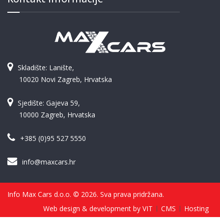
Skladište: Lanište,
10020 Novi Zagreb, Hrvatska
Sjedište: Gajeva 59,
10000 Zagreb, Hrvatska
+385 (0)95 527 5550
info@maxcars.hr
Info Max Cars d.o.o. © 2026. Sva prava pridržana.
Web design & development by VIT
CMS
Hosting