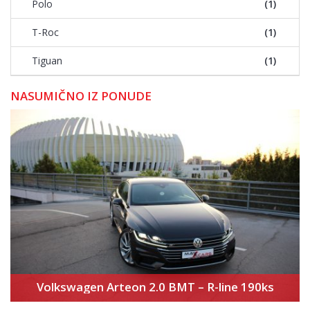
Polo
(1)
T-Roc
(1)
Tiguan
(1)
NASUMIČNO IZ PONUDE
Volkswagen Arteon 2.0 BMT – R-line 190ks