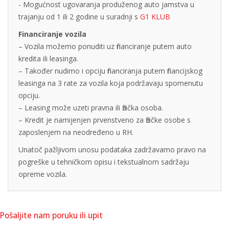
- Mogućnost ugovaranja produženog auto jamstva u
trajanju od 1 ili 2 godine u suradnji s
G1 KLUB
Financiranje vozila
– Vozila možemo ponuditi uz financiranje putem auto
kredita ili leasinga.
– Također nudimo i opciju financiranja putem financijskog
leasinga na 3 rate za vozila koja podržavaju spomenutu
opciju.
– Leasing može uzeti pravna ili fizička osoba.
– Kredit je namijenjen prvenstveno za fizičke osobe s
zaposlenjem na neodređeno u RH.
Unatoč pažljivom unosu podataka zadržavamo pravo na
pogreške u tehničkom opisu i tekstualnom sadržaju
opreme vozila.
Pošaljite nam poruku ili upit