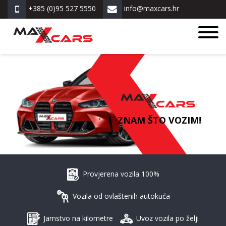
+385 (0)95 527 5550
info@maxcars.hr
ZNAM ŠTO VOZIM!
Provjerena vozila 100%
Vozila od ovlaštenih autokuća
Jamstvo na kilometre
Uvoz vozila po želji