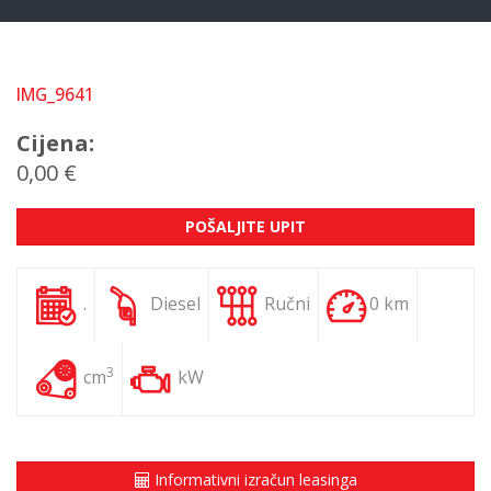
IMG_9641
Cijena:
0,00 €
POŠALJITE UPIT
.
Diesel
Ručni
0 km
3
cm
kW
Informativni izračun leasinga