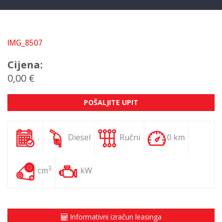
IMG_8507
Cijena:
0,00 €
POŠALJITE UPIT
.
Diesel
Ručni
0 km
3
cm
kW
Informativni izračun leasinga