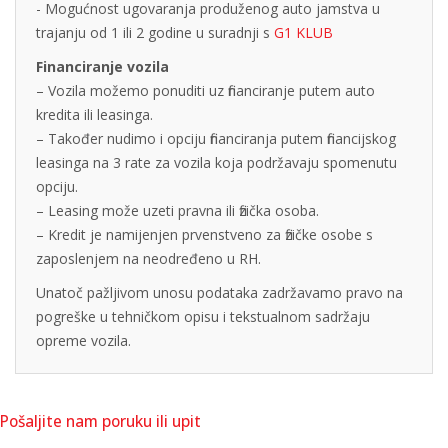
- Mogućnost ugovaranja produženog auto jamstva u
trajanju od 1 ili 2 godine u suradnji s
G1 KLUB
Financiranje vozila
– Vozila možemo ponuditi uz financiranje putem auto
kredita ili leasinga.
– Također nudimo i opciju financiranja putem financijskog
leasinga na 3 rate za vozila koja podržavaju spomenutu
opciju.
– Leasing može uzeti pravna ili fizička osoba.
– Kredit je namijenjen prvenstveno za fizičke osobe s
zaposlenjem na neodređeno u RH.
Unatoč pažljivom unosu podataka zadržavamo pravo na
pogreške u tehničkom opisu i tekstualnom sadržaju
opreme vozila.
Pošaljite nam poruku ili upit