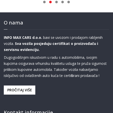
O nama
INFO MAX CARS d.o.o.
bavi se uvozom i prodajom rabljenih
vozila.
Sva vozila posjeduju certifikat o proizvođaču i
servisnu evidenciju.
Dugogodišnjim iskustvom u radu s automobilima, svojim
kupcima osigurava vrhunsku kvalitetu usluga te pruža sigurnost
prilikom kupovine automobila. Također vozila nabavljamo
isključivo od ovlaštenih auto kuća te certificirani prodavača !
PROČITAJ VIŠE
Kontakt informacije