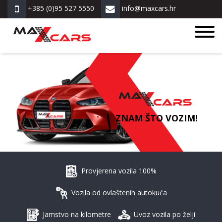
+385 (0)95 527 5550
info@maxcars.hr
ZNAM ŠTO VOZIM!
Provjerena vozila 100%
Vozila od ovlaštenih autokuća
Jamstvo na kilometre
Uvoz vozila po želji