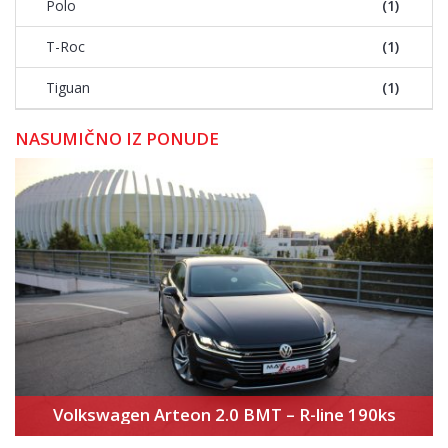
Polo
(1)
T-Roc
(1)
Tiguan
(1)
NASUMIČNO IZ PONUDE
Volkswagen Arteon 2.0 BMT – R-line 190ks