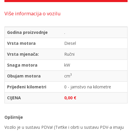
Više informacija o vozilu
Godina proizvodnje
.
Vrsta motora
Diesel
Vrsta mjenača:
Ručni
Snaga motora
kW
3
Obujam motora
cm
Prijeđeni kilometri
0 - jamstvo na kilometre
CIJENA
0,00 €
Opširnije
Vozilo je u sustavu PDVa! (Tvrtke i obrti u sustavu PDV-a imaju