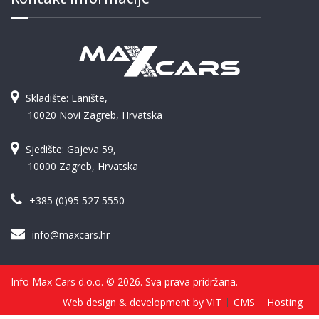
Skladište: Lanište,
10020 Novi Zagreb, Hrvatska
Sjedište: Gajeva 59,
10000 Zagreb, Hrvatska
+385 (0)95 527 5550
info@maxcars.hr
Info Max Cars d.o.o. © 2026. Sva prava pridržana.
Web design & development by VIT
CMS
Hosting