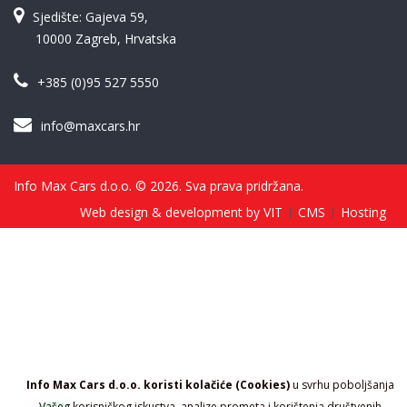
Sjedište: Gajeva 59,
10000 Zagreb, Hrvatska
+385 (0)95 527 5550
info@maxcars.hr
Info Max Cars d.o.o. © 2026. Sva prava pridržana.
Web design & development by VIT
CMS
Hosting
Info Max Cars d.o.o. koristi kolačiće (Cookies)
u svrhu poboljšanja
Vašeg korisničkog iskustva, analize prometa i korištenja društvenih