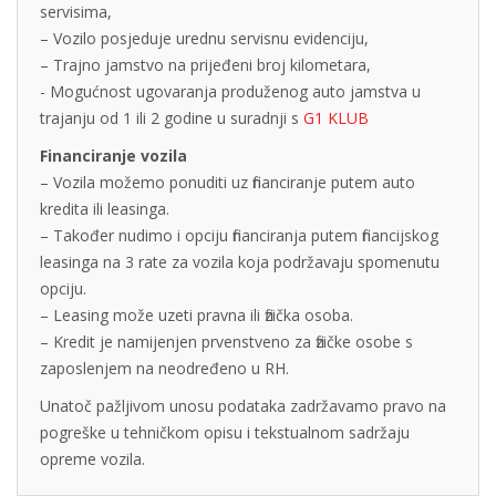
servisima,
– Vozilo posjeduje urednu servisnu evidenciju,
– Trajno jamstvo na prijeđeni broj kilometara,
- Mogućnost ugovaranja produženog auto jamstva u
trajanju od 1 ili 2 godine u suradnji s
G1 KLUB
Financiranje vozila
– Vozila možemo ponuditi uz financiranje putem auto
kredita ili leasinga.
– Također nudimo i opciju financiranja putem financijskog
leasinga na 3 rate za vozila koja podržavaju spomenutu
opciju.
– Leasing može uzeti pravna ili fizička osoba.
– Kredit je namijenjen prvenstveno za fizičke osobe s
zaposlenjem na neodređeno u RH.
Unatoč pažljivom unosu podataka zadržavamo pravo na
pogreške u tehničkom opisu i tekstualnom sadržaju
opreme vozila.