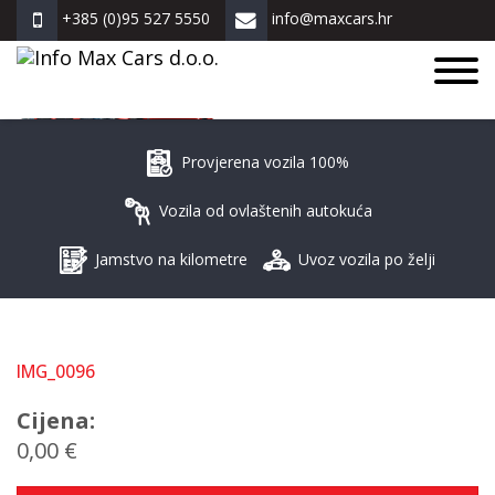
+385 (0)95 527 5550
info@maxcars.hr
ZNAM ŠTO VOZIM!
Provjerena vozila 100%
Vozila od ovlaštenih autokuća
Jamstvo na kilometre
Uvoz vozila po želji
IMG_0096
Cijena:
0,00 €