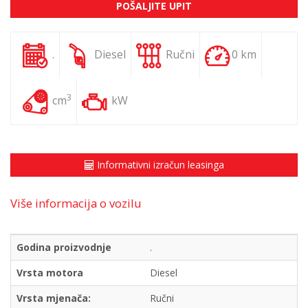
POŠALJITE UPIT
.
Diesel
Ručni
0 km
3
cm
kW
Informativni izračun leasinga
Više informacija o vozilu
Godina proizvodnje
.
Vrsta motora
Diesel
Vrsta mjenača:
Ručni