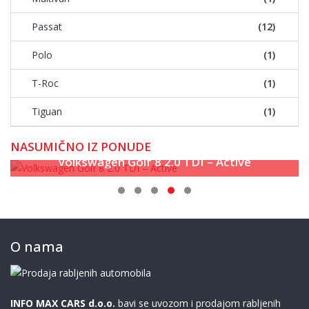
Passat
(12)
Polo
(1)
T-Roc
(1)
Tiguan
(1)
NASUMIČNO IZ PONUDE
Volkswagen Golf 8 2.0 TDI – Active
O nama
INFO MAX CARS d.o.o.
bavi se uvozom i prodajom rabljenih