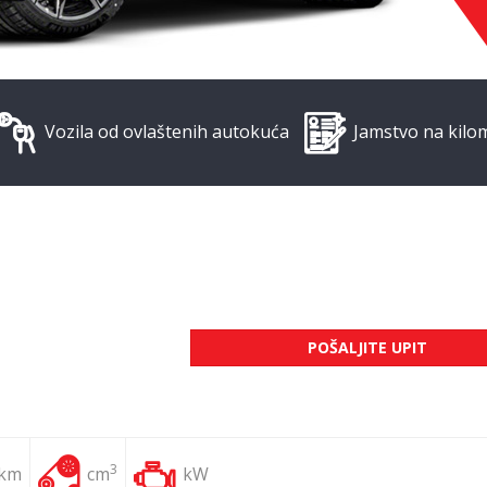
Vozila od ovlaštenih autokuća
Jamstvo na kilo
POŠALJITE UPIT
3
 km
cm
kW