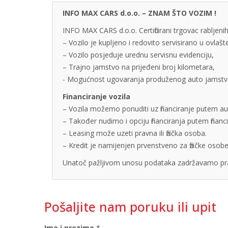
INFO MAX CARS d.o.o. – ZNAM ŠTO VOZIM !
INFO MAX CARS d.o.o. Certificirani trgovac rabljenih
– Vozilo je kupljeno i redovito servisirano u ovlaš
– Vozilo posjeduje urednu servisnu evidenciju,
– Trajno jamstvo na prijeđeni broj kilometara,
- Mogućnost ugovaranja produženog auto jamstva u
Financiranje vozila
– Vozila možemo ponuditi uz financiranje putem auto
– Također nudimo i opciju financiranja putem finan
– Leasing može uzeti pravna ili fizička osoba.
– Kredit je namijenjen prvenstveno za fizičke os
Unatoč pažljivom unosu podataka zadržavamo pra
Pošaljite nam poruku ili upit
Ime i prezime
*