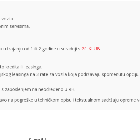
 vozila
tenim servisima,
 trajanju od 1 ili 2 godine u suradnji s
G1 KLUB
 kredita ili leasinga.
cijskog leasinga na 3 rate za vozila koja podržavaju spomenutu opciju.
obe s zaposlenjem na neodređeno u RH.
vo na pogreške u tehničkom opisu i tekstualnom sadržaju opreme vo
E-mail
*