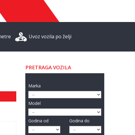
metre
Uvoz vozila po želji
PRETRAGA VOZILA
Marka
Model
Godina od
Godina do