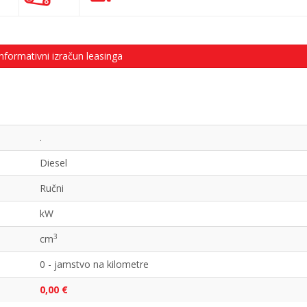
nformativni izračun leasinga
.
Diesel
Ručni
kW
3
cm
0 - jamstvo na kilometre
0,00 €