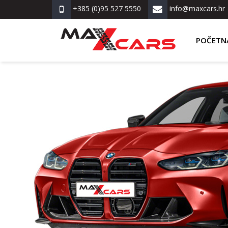
+385 (0)95 527 5550
info@maxcars.hr
POČETN