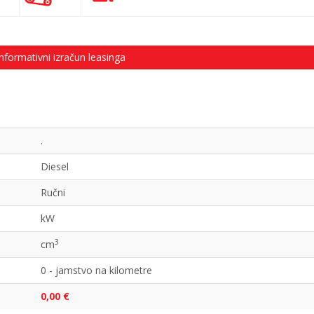
nformativni izračun leasinga
.
Diesel
Ručni
kW
3
cm
0 - jamstvo na kilometre
0,00 €