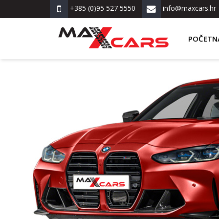
+385 (0)95 527 5550
info@maxcars.hr
POČETN