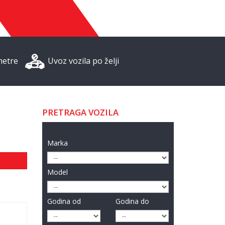
metre
Uvoz vozila po želji
PRETRAGA VOZILA
Marka
Model
Godina od
Godina do