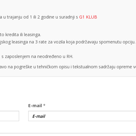
 trajanju od 1 ili 2 godine u suradnji s
G1 KLUB
 kredita ili leasinga.
cijskog leasinga na 3 rate za vozila koja podržavaju spomenutu opciju.
obe s zaposlenjem na neodređeno u RH.
vo na pogreške u tehničkom opisu i tekstualnom sadržaju opreme vo
E-mail
*