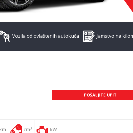
Vozila od ovlaštenih autokuća
Jamstvo na kilo
POŠALJITE UPIT
3
 km
cm
kW