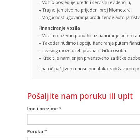
– Vozilo posjeduje urednu servisnu evidenciju,
– Trajno jamstvo na prijeđeni broj kilometara,
- Mogućnost ugovaranja produženog auto jamstva u
Financiranje vozila
– Vozila možemo ponuditi uz financiranje putem auto
– Također nudimo i opciju financiranja putem finan
– Leasing može uzeti pravna ili fizička osoba.
– Kredit je namijenjen prvenstveno za fizičke os
Unatoč pažljivom unosu podataka zadržavamo pra
Pošaljite nam poruku ili upit
Ime i prezime
*
Poruka
*