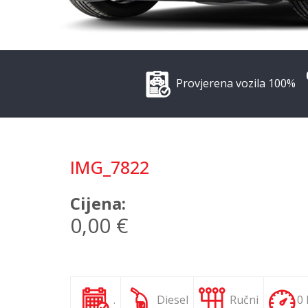
Provjerena vozila 100%
IMG_7822
Cijena:
0,00 €
.
Diesel
Ručni
0