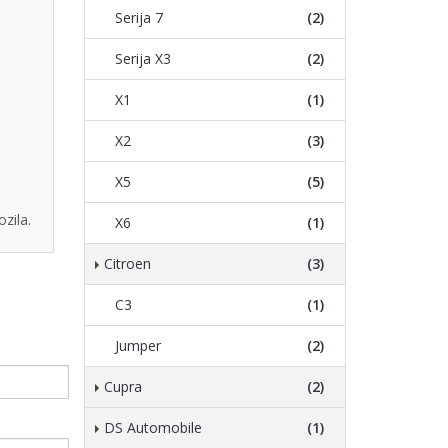
Serija 7
(2)
Serija X3
(2)
X1
(1)
X2
(3)
X5
(5)
zila.
X6
(1)
Citroen
(3)
C3
(1)
Jumper
(2)
Cupra
(2)
DS Automobile
(1)