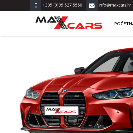
+385 (0)95 527 5550
info@maxcars.hr
POČETN