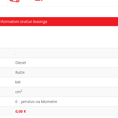
nformativni izračun leasinga
.
Diesel
Ručni
kW
3
cm
0 - jamstvo na kilometre
0,00 €