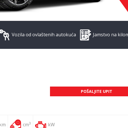
Vozila od ovlaštenih autokuća
Jamstvo na kilo
POŠALJITE UPIT
3
 km
cm
kW