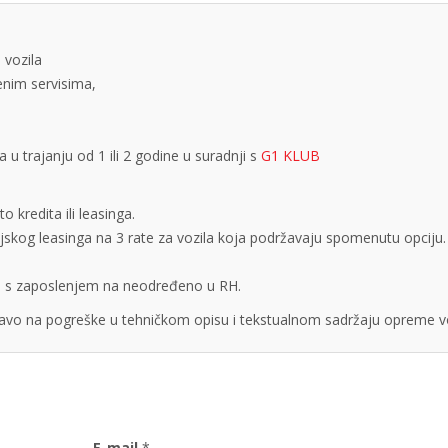
 vozila
tenim servisima,
 trajanju od 1 ili 2 godine u suradnji s
G1 KLUB
 kredita ili leasinga.
cijskog leasinga na 3 rate za vozila koja podržavaju spomenutu opciju.
obe s zaposlenjem na neodređeno u RH.
vo na pogreške u tehničkom opisu i tekstualnom sadržaju opreme vo
E-mail
*