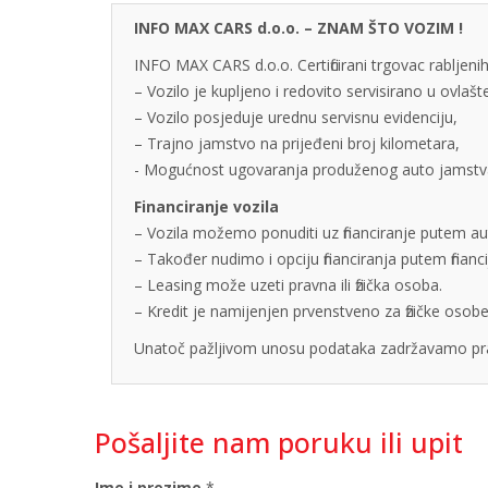
INFO MAX CARS d.o.o. – ZNAM ŠTO VOZIM !
INFO MAX CARS d.o.o. Certificirani trgovac rabljenih
– Vozilo je kupljeno i redovito servisirano u ovlaš
– Vozilo posjeduje urednu servisnu evidenciju,
– Trajno jamstvo na prijeđeni broj kilometara,
- Mogućnost ugovaranja produženog auto jamstva u
Financiranje vozila
– Vozila možemo ponuditi uz financiranje putem auto
– Također nudimo i opciju financiranja putem finan
– Leasing može uzeti pravna ili fizička osoba.
– Kredit je namijenjen prvenstveno za fizičke os
Unatoč pažljivom unosu podataka zadržavamo pra
Pošaljite nam poruku ili upit
Ime i prezime
*