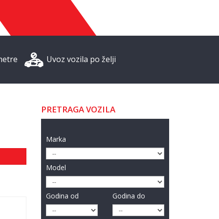
metre
Uvoz vozila po želji
PRETRAGA VOZILA
Marka
Model
Godina od
Godina do