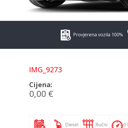
Provjerena vozila 100%
IMG_9273
Cijena:
0,00 €
.
Diesel
Ručni
0