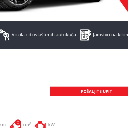
Vozila od ovlaštenih autokuća
Jamstvo na kilo
POŠALJITE UPIT
3
 km
cm
kW