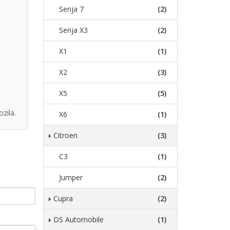
Serija 7
(2)
Serija X3
(2)
X1
(1)
X2
(3)
X5
(5)
zila.
X6
(1)
Citroen
(3)
C3
(1)
Jumper
(2)
Cupra
(2)
DS Automobile
(1)