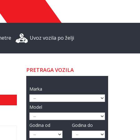
metre
Uvoz vozila po želji
PRETRAGA VOZILA
Marka
Model
Godina od
Godina do