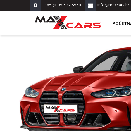
+385 (0)95 527 5550
info@maxcars.hr
POČETN