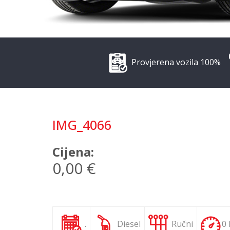
Provjerena vozila 100%
IMG_4066
Cijena:
0,00 €
.
Diesel
Ručni
0