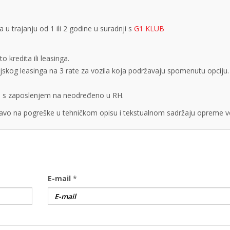
 trajanju od 1 ili 2 godine u suradnji s
G1 KLUB
 kredita ili leasinga.
cijskog leasinga na 3 rate za vozila koja podržavaju spomenutu opciju.
obe s zaposlenjem na neodređeno u RH.
vo na pogreške u tehničkom opisu i tekstualnom sadržaju opreme vo
E-mail
*