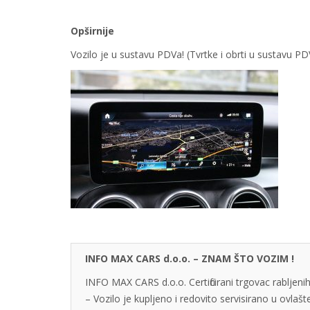
Opširnije
Vozilo je u sustavu PDVa! (Tvrtke i obrti u sustavu 
INFO MAX CARS d.o.o. – ZNAM ŠTO VOZIM !
INFO MAX CARS d.o.o. Certificirani trgovac rabljenih
– Vozilo je kupljeno i redovito servisirano u ovlaš