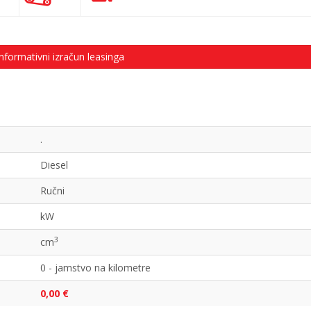
nformativni izračun leasinga
.
Diesel
Ručni
kW
3
cm
0 - jamstvo na kilometre
0,00 €