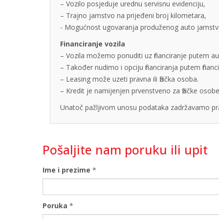
– Vozilo posjeduje urednu servisnu evidenciju,
– Trajno jamstvo na prijeđeni broj kilometara,
- Mogućnost ugovaranja produženog auto jamstva u
Financiranje vozila
– Vozila možemo ponuditi uz financiranje putem auto
– Također nudimo i opciju financiranja putem finan
– Leasing može uzeti pravna ili fizička osoba.
– Kredit je namijenjen prvenstveno za fizičke os
Unatoč pažljivom unosu podataka zadržavamo pra
Pošaljite nam poruku ili upit
Ime i prezime
*
Poruka
*