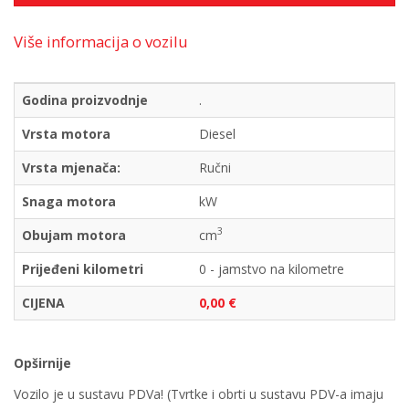
Više informacija o vozilu
Godina proizvodnje
.
Vrsta motora
Diesel
Vrsta mjenača:
Ručni
Snaga motora
kW
3
Obujam motora
cm
Prijeđeni kilometri
0 - jamstvo na kilometre
CIJENA
0,00 €
Opširnije
Vozilo je u sustavu PDVa! (Tvrtke i obrti u sustavu PDV-a imaju