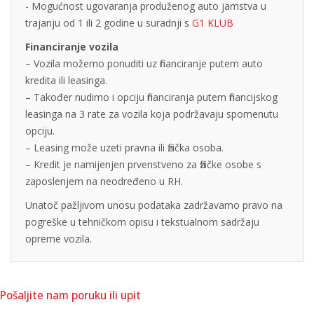
- Mogućnost ugovaranja produženog auto jamstva u
trajanju od 1 ili 2 godine u suradnji s
G1 KLUB
Financiranje vozila
– Vozila možemo ponuditi uz financiranje putem auto
kredita ili leasinga.
– Također nudimo i opciju financiranja putem financijskog
leasinga na 3 rate za vozila koja podržavaju spomenutu
opciju.
– Leasing može uzeti pravna ili fizička osoba.
– Kredit je namijenjen prvenstveno za fizičke osobe s
zaposlenjem na neodređeno u RH.
Unatoč pažljivom unosu podataka zadržavamo pravo na
pogreške u tehničkom opisu i tekstualnom sadržaju
opreme vozila.
Pošaljite nam poruku ili upit