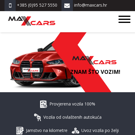
+385 (0)95 527 5550
info@maxcars.hr
ZNAM ŠTO VOZIM!
Provjerena vozila 100%
Vozila od ovlaštenih autokuća
Jamstvo na kilometre
Uvoz vozila po želji