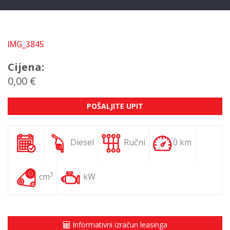
IMG_3845
Cijena:
0,00 €
POŠALJITE UPIT
.
Diesel
Ručni
0 km
3
cm
kW
Informativni izračun leasinga