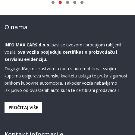
O nama
INFO MAX CARS d.o.o.
bavi se uvozom i prodajom rabljenih
vozila.
Sva vozila posjeduju certifikat o proizvođaču i
servisnu evidenciju.
Dugogodišnjim iskustvom u radu s automobilima, svojim
kupcima osigurava vrhunsku kvalitetu usluga te pruža sigurnost
prilikom kupovine automobila. Također vozila nabavljamo
isključivo od ovlaštenih auto kuća te certificirani prodavača !
PROČITAJ VIŠE
Kontakt informacije