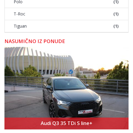
Polo
(1)
T-Roc
(1)
Tiguan
(1)
NASUMIČNO IZ PONUDE
Audi Q3 35 TDi S line+