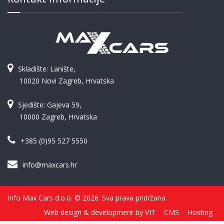
Skladište: Lanište,
10020 Novi Zagreb, Hrvatska
Sjedište: Gajeva 59,
10000 Zagreb, Hrvatska
+385 (0)95 527 5550
info@maxcars.hr
Info Max Cars d.o.o. © 2026. Sva prava pridržana.
Web design & development by VIT
CMS
Hosting