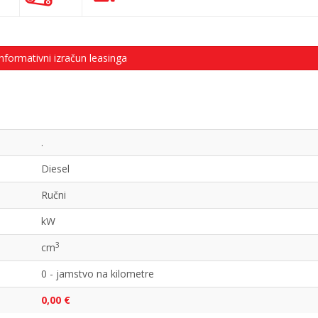
nformativni izračun leasinga
.
Diesel
Ručni
kW
3
cm
0 - jamstvo na kilometre
0,00 €