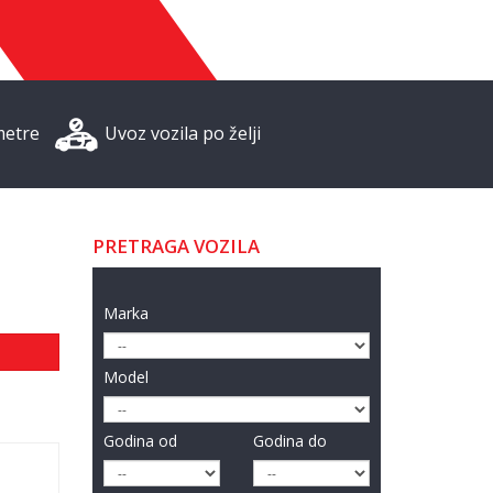
metre
Uvoz vozila po želji
PRETRAGA VOZILA
Marka
Model
Godina od
Godina do