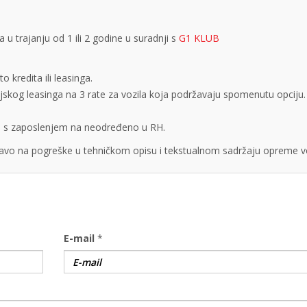
 trajanju od 1 ili 2 godine u suradnji s
G1 KLUB
 kredita ili leasinga.
cijskog leasinga na 3 rate za vozila koja podržavaju spomenutu opciju.
obe s zaposlenjem na neodređeno u RH.
vo na pogreške u tehničkom opisu i tekstualnom sadržaju opreme vo
E-mail
*