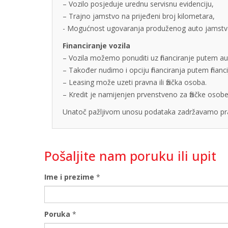
– Vozilo posjeduje urednu servisnu evidenciju,
– Trajno jamstvo na prijeđeni broj kilometara,
- Mogućnost ugovaranja produženog auto jamstva u
Financiranje vozila
– Vozila možemo ponuditi uz financiranje putem auto
– Također nudimo i opciju financiranja putem finan
– Leasing može uzeti pravna ili fizička osoba.
– Kredit je namijenjen prvenstveno za fizičke os
Unatoč pažljivom unosu podataka zadržavamo pra
Pošaljite nam poruku ili upit
Ime i prezime
*
Poruka
*