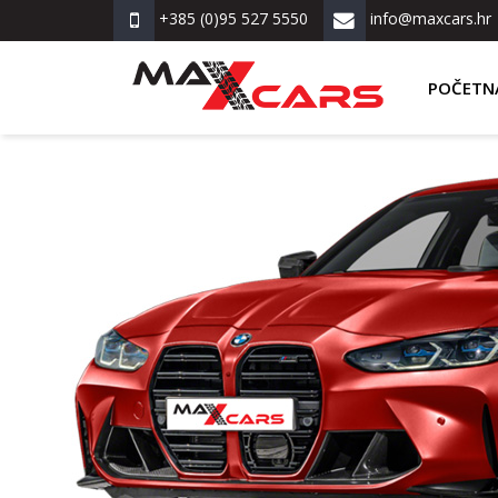
+385 (0)95 527 5550
info@maxcars.hr
POČETN