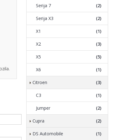
Serija 7
(2)
Serija X3
(2)
X1
(1)
X2
(3)
X5
(5)
zila.
X6
(1)
Citroen
(3)
C3
(1)
Jumper
(2)
Cupra
(2)
DS Automobile
(1)