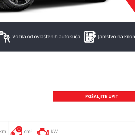
Vozila od ovlaštenih autokuća
Jamstvo na kilo
POŠALJITE UPIT
3
 km
cm
kW