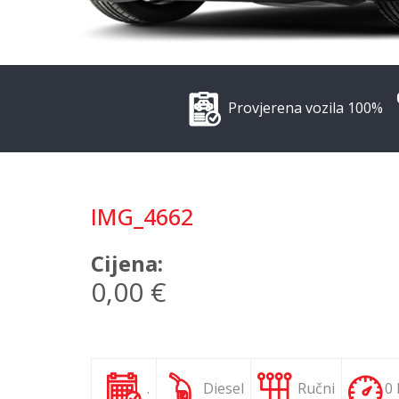
Provjerena vozila 100%
IMG_4662
Cijena:
0,00 €
.
Diesel
Ručni
0