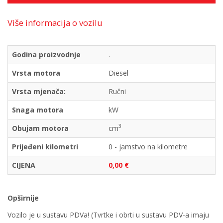
Više informacija o vozilu
Godina proizvodnje
.
Vrsta motora
Diesel
Vrsta mjenača:
Ručni
Snaga motora
kW
3
Obujam motora
cm
Prijeđeni kilometri
0 - jamstvo na kilometre
CIJENA
0,00 €
Opširnije
Vozilo je u sustavu PDVa! (Tvrtke i obrti u sustavu PDV-a imaju