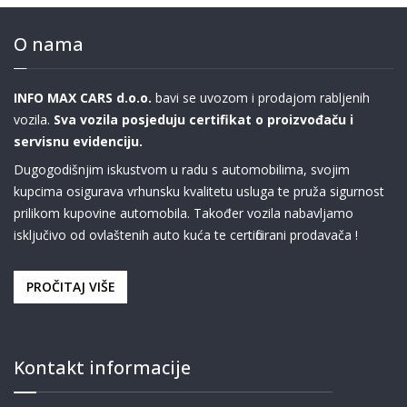
O nama
INFO MAX CARS d.o.o.
bavi se uvozom i prodajom rabljenih
vozila.
Sva vozila posjeduju certifikat o proizvođaču i
servisnu evidenciju.
Dugogodišnjim iskustvom u radu s automobilima, svojim
kupcima osigurava vrhunsku kvalitetu usluga te pruža sigurnost
prilikom kupovine automobila. Također vozila nabavljamo
isključivo od ovlaštenih auto kuća te certificirani prodavača !
PROČITAJ VIŠE
Kontakt informacije