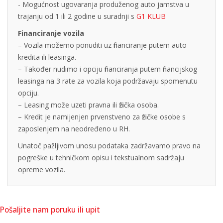
- Mogućnost ugovaranja produženog auto jamstva u
trajanju od 1 ili 2 godine u suradnji s
G1 KLUB
Financiranje vozila
– Vozila možemo ponuditi uz financiranje putem auto
kredita ili leasinga.
– Također nudimo i opciju financiranja putem financijskog
leasinga na 3 rate za vozila koja podržavaju spomenutu
opciju.
– Leasing može uzeti pravna ili fizička osoba.
– Kredit je namijenjen prvenstveno za fizičke osobe s
zaposlenjem na neodređeno u RH.
Unatoč pažljivom unosu podataka zadržavamo pravo na
pogreške u tehničkom opisu i tekstualnom sadržaju
opreme vozila.
Pošaljite nam poruku ili upit