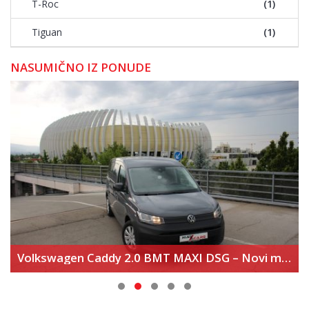
T-Roc
(1)
Tiguan
(1)
NASUMIČNO IZ PONUDE
Volkswagen Caddy 2.0 BMT MAXI DSG – Novi model