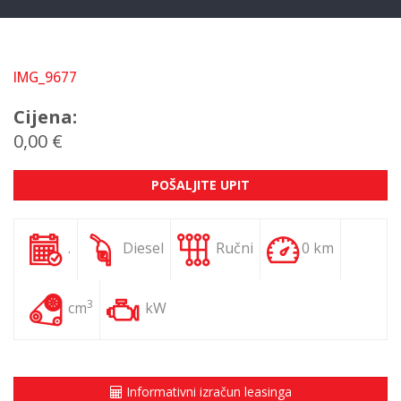
IMG_9677
Cijena:
0,00 €
POŠALJITE UPIT
.
Diesel
Ručni
0 km
3
cm
kW
Informativni izračun leasinga