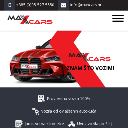
+385 (0)95 527 5550
info@maxcars.hr
ZNAM ŠTO VOZIM!
Provjerena vozila 100%
Vozila od ovlaštenih autokuća
Jamstvo na kilometre
Uvoz vozila po želji