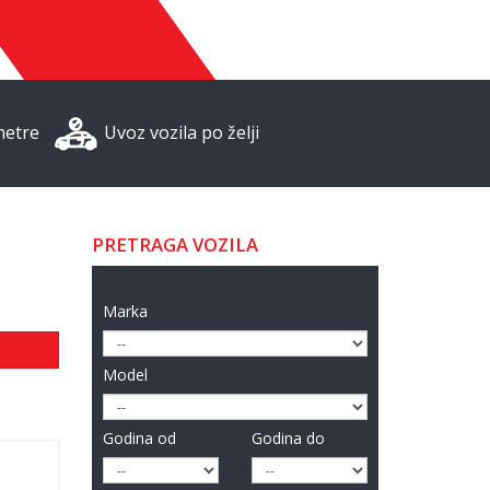
metre
Uvoz vozila po želji
PRETRAGA VOZILA
Marka
Model
Godina od
Godina do