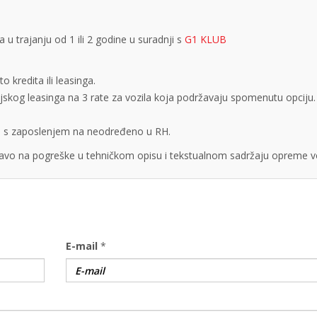
 trajanju od 1 ili 2 godine u suradnji s
G1 KLUB
 kredita ili leasinga.
cijskog leasinga na 3 rate za vozila koja podržavaju spomenutu opciju.
obe s zaposlenjem na neodređeno u RH.
vo na pogreške u tehničkom opisu i tekstualnom sadržaju opreme vo
E-mail
*