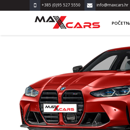
+385 (0)95 527 5550
info@maxcars.hr
POČETN