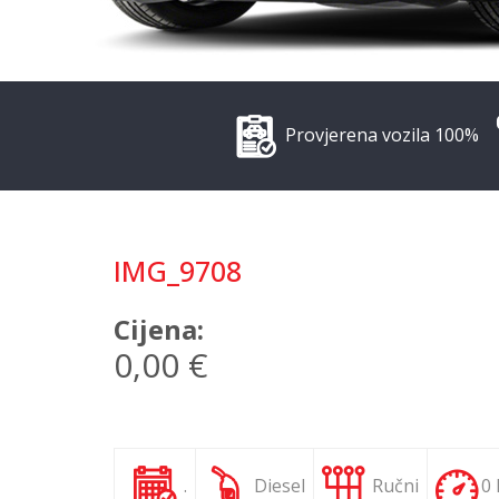
Provjerena vozila 100%
IMG_9708
Cijena:
0,00 €
.
Diesel
Ručni
0