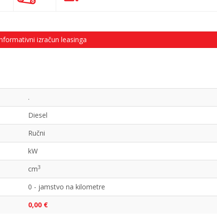
nformativni izračun leasinga
.
Diesel
Ručni
kW
3
cm
0 - jamstvo na kilometre
0,00 €