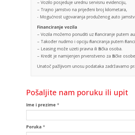
– Vozilo posjeduje urednu servisnu evidenciju,
– Trajno jamstvo na prijeđeni broj kilometara,
- Mogućnost ugovaranja produženog auto jamstva u
Financiranje vozila
– Vozila možemo ponuditi uz financiranje putem auto
– Također nudimo i opciju financiranja putem finan
– Leasing može uzeti pravna ili fizička osoba.
– Kredit je namijenjen prvenstveno za fizičke os
Unatoč pažljivom unosu podataka zadržavamo pra
Pošaljite nam poruku ili upit
Ime i prezime
*
Poruka
*