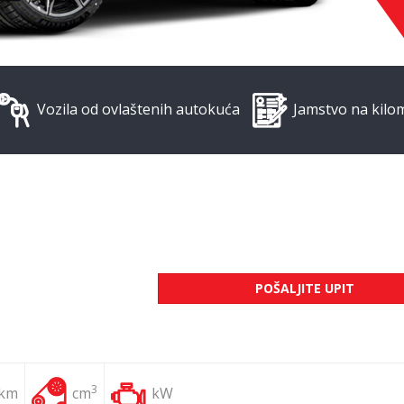
Vozila od ovlaštenih autokuća
Jamstvo na kilo
POŠALJITE UPIT
3
 km
cm
kW