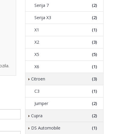
Serija 7
(2)
Serija X3
(2)
X1
(1)
X2
(3)
X5
(5)
zila.
X6
(1)
Citroen
(3)
C3
(1)
Jumper
(2)
Cupra
(2)
DS Automobile
(1)