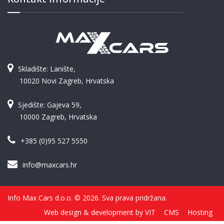
Skladište: Lanište,
10020 Novi Zagreb, Hrvatska
Sjedište: Gajeva 59,
10000 Zagreb, Hrvatska
+385 (0)95 527 5550
info@maxcars.hr
Info Max Cars d.o.o. © 2026. Sva prava pridržana.
Web design & development by VIT
CMS
Hosting