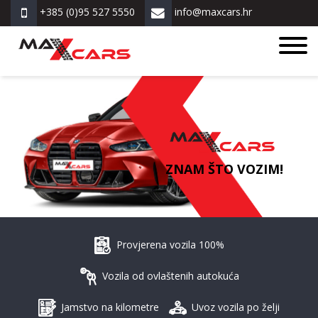
+385 (0)95 527 5550
info@maxcars.hr
ZNAM ŠTO VOZIM!
Provjerena vozila 100%
Vozila od ovlaštenih autokuća
Jamstvo na kilometre
Uvoz vozila po želji