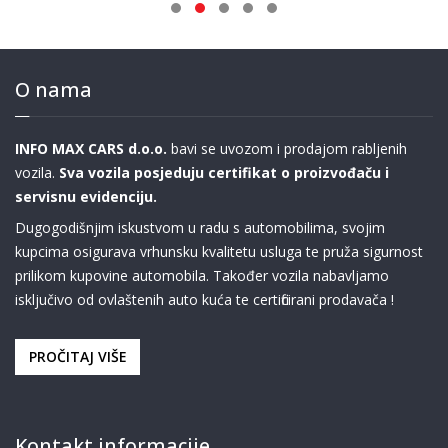
O nama
INFO MAX CARS d.o.o.
bavi se uvozom i prodajom rabljenih
vozila.
Sva vozila posjeduju certifikat o proizvođaču i
servisnu evidenciju.
Dugogodišnjim iskustvom u radu s automobilima, svojim
kupcima osigurava vrhunsku kvalitetu usluga te pruža sigurnost
prilikom kupovine automobila. Također vozila nabavljamo
isključivo od ovlaštenih auto kuća te certificirani prodavača !
PROČITAJ VIŠE
Kontakt informacije