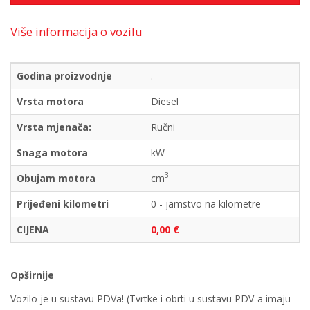
Više informacija o vozilu
Godina proizvodnje
.
Vrsta motora
Diesel
Vrsta mjenača:
Ručni
Snaga motora
kW
3
Obujam motora
cm
Prijeđeni kilometri
0 - jamstvo na kilometre
CIJENA
0,00 €
Opširnije
Vozilo je u sustavu PDVa! (Tvrtke i obrti u sustavu PDV-a imaju