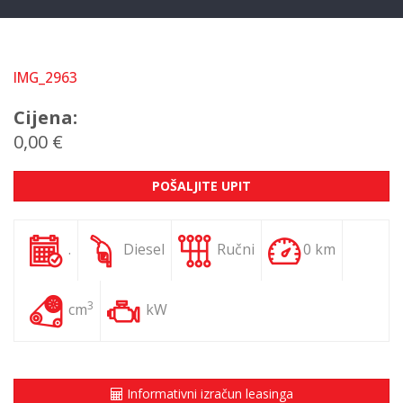
IMG_2963
Cijena:
0,00 €
POŠALJITE UPIT
.
Diesel
Ručni
0 km
3
cm
kW
Informativni izračun leasinga