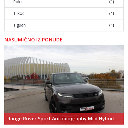
Polo
(1)
T-Roc
(1)
Tiguan
(1)
NASUMIČNO IZ PONUDE
Range Rover Sport Autobiography Mild Hybrid – Novi model