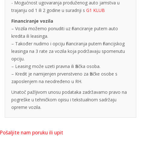
- Mogućnost ugovaranja produženog auto jamstva u
trajanju od 1 ili 2 godine u suradnji s
G1 KLUB
Financiranje vozila
– Vozila možemo ponuditi uz financiranje putem auto
kredita ili leasinga.
– Također nudimo i opciju financiranja putem financijskog
leasinga na 3 rate za vozila koja podržavaju spomenutu
opciju.
– Leasing može uzeti pravna ili fizička osoba.
– Kredit je namijenjen prvenstveno za fizičke osobe s
zaposlenjem na neodređeno u RH.
Unatoč pažljivom unosu podataka zadržavamo pravo na
pogreške u tehničkom opisu i tekstualnom sadržaju
opreme vozila.
Pošaljite nam poruku ili upit