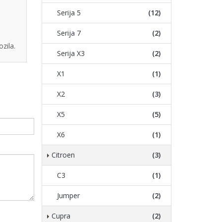
Serija 5
(12)
Serija 7
(2)
zila.
Serija X3
(2)
X1
(1)
X2
(3)
X5
(5)
X6
(1)
Citroen
(3)
C3
(1)
Jumper
(2)
Cupra
(2)