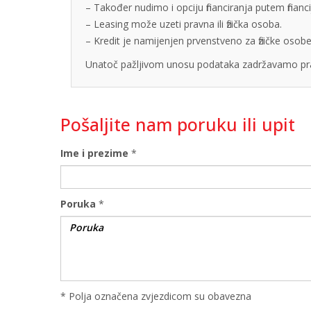
– Također nudimo i opciju financiranja putem finan
– Leasing može uzeti pravna ili fizička osoba.
– Kredit je namijenjen prvenstveno za fizičke os
Unatoč pažljivom unosu podataka zadržavamo pra
Pošaljite nam poruku ili upit
Ime i prezime
*
Poruka
*
* Polja označena zvjezdicom su obavezna