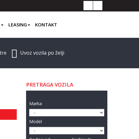
ZNAM ŠTO
E
LEASING
KONTAKT
VOZIM!
tre
Uvoz vozila po želji
PRETRAGA VOZILA
Marka
Model