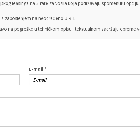
cijskog leasinga na 3 rate za vozila koja podržavaju spomenutu opciju.
obe s zaposlenjem na neodređeno u RH.
vo na pogreške u tehničkom opisu i tekstualnom sadržaju opreme vo
E-mail
*