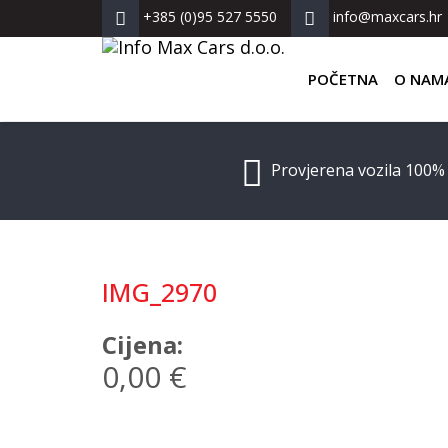
+385 (0)95 527 5550
info@maxcars.hr
POČETNA
O NAM
Provjerena vozila 100%
IMG_2970
Cijena:
0,00 €