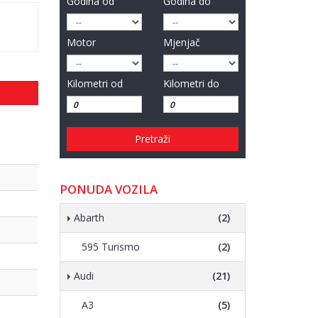
Godina od
Godina do
Motor
Mjenjač
Kilometri od
Kilometri do
Pretraži
PONUDA VOZILA
Abarth
(2)
595 Turismo
(2)
Audi
(21)
A3
(5)