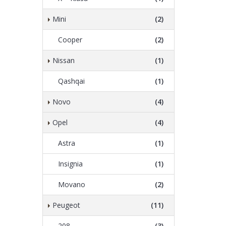
Mini
(2)
Cooper
(2)
Nissan
(1)
Qashqai
(1)
Novo
(4)
Opel
(4)
Astra
(1)
Insignia
(1)
Movano
(2)
Peugeot
(11)
208
(3)