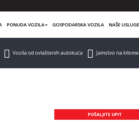
A
PONUDA VOZILA
GOSPODARSKA VOZILA
NAŠE USLUG
Vozila od ovlaštenih autokuća
Jamstvo na kilome
POŠALJITE UPIT