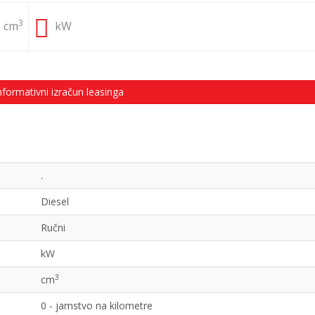
3
cm
kW
nformativni izračun leasinga
.
Diesel
Ručni
kW
3
cm
0 - jamstvo na kilometre