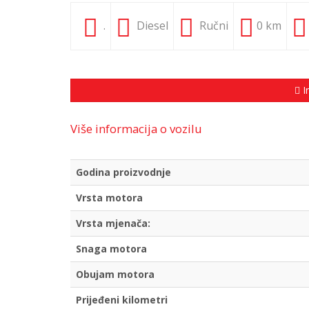
.
Diesel
Ručni
0 km
I
Više informacija o vozilu
Godina proizvodnje
Vrsta motora
Vrsta mjenača:
Snaga motora
Obujam motora
Prijeđeni kilometri