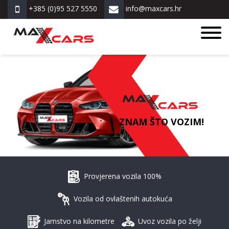
+385 (0)95 527 5550
info@maxcars.hr
ZNAM ŠTO VOZIM!
Provjerena vozila 100%
Vozila od ovlaštenih autokuća
Jamstvo na kilometre
Uvoz vozila po želji