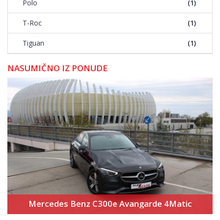
Polo
(1)
T-Roc
(1)
Tiguan
(1)
NASUMIČNO IZ PONUDE
Mercedes Benz C300e Avangarde 4Matic