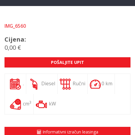
IMG_6560
Cijena:
0,00 €
POŠALJITE UPIT
.
Diesel
Ručni
0 km
3
cm
kW
Informativni izračun leasinga