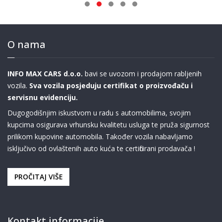
O nama
INFO MAX CARS d.o.o.
bavi se uvozom i prodajom rabljenih
vozila.
Sva vozila posjeduju certifikat o proizvođaču i
servisnu evidenciju.
Dugogodišnjim iskustvom u radu s automobilima, svojim
kupcima osigurava vrhunsku kvalitetu usluga te pruža sigurnost
prilikom kupovine automobila. Također vozila nabavljamo
isključivo od ovlaštenih auto kuća te certificirani prodavača !
PROČITAJ VIŠE
Kontakt informacije