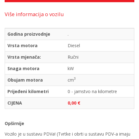
Više informacija o vozilu
Godina proizvodnje
.
Vrsta motora
Diesel
Vrsta mjenača:
Ručni
Snaga motora
kW
3
Obujam motora
cm
Prijeđeni kilometri
0 - jamstvo na kilometre
CIJENA
0,00 €
Opširnije
Vozilo je u sustavu PDVa! (Tvrtke i obrti u sustavu PDV-a imaju