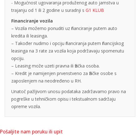
- Mogućnost ugovaranja produženog auto jamstva u
trajanju od 1 ili 2 godine u suradnji s
G1 KLUB
Financiranje vozila
– Vozila možemo ponuditi uz financiranje putem auto
kredita ili leasinga.
– Također nudimo i opciju financiranja putem financijskog
leasinga na 3 rate za vozila koja podržavaju spomenutu
opciju.
– Leasing može uzeti pravna ili fizička osoba.
– Kredit je namijenjen prvenstveno za fizičke osobe s
zaposlenjem na neodređeno u RH.
Unatoč pažljivom unosu podataka zadržavamo pravo na
pogreške u tehničkom opisu i tekstualnom sadržaju
opreme vozila.
Pošaljite nam poruku ili upit