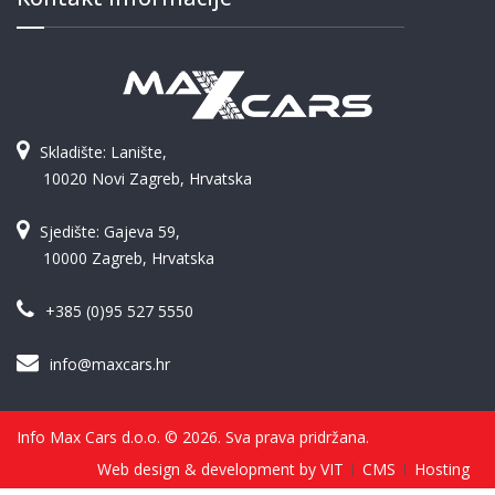
Skladište: Lanište,
10020 Novi Zagreb, Hrvatska
Sjedište: Gajeva 59,
10000 Zagreb, Hrvatska
+385 (0)95 527 5550
info@maxcars.hr
Info Max Cars d.o.o. © 2026. Sva prava pridržana.
Web design & development by VIT
CMS
Hosting