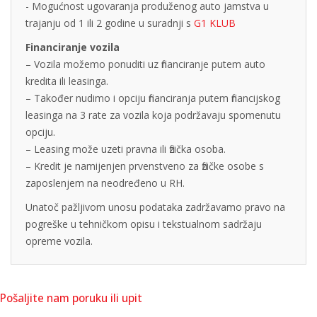
- Mogućnost ugovaranja produženog auto jamstva u
trajanju od 1 ili 2 godine u suradnji s
G1 KLUB
Financiranje vozila
– Vozila možemo ponuditi uz financiranje putem auto
kredita ili leasinga.
– Također nudimo i opciju financiranja putem financijskog
leasinga na 3 rate za vozila koja podržavaju spomenutu
opciju.
– Leasing može uzeti pravna ili fizička osoba.
– Kredit je namijenjen prvenstveno za fizičke osobe s
zaposlenjem na neodređeno u RH.
Unatoč pažljivom unosu podataka zadržavamo pravo na
pogreške u tehničkom opisu i tekstualnom sadržaju
opreme vozila.
Pošaljite nam poruku ili upit