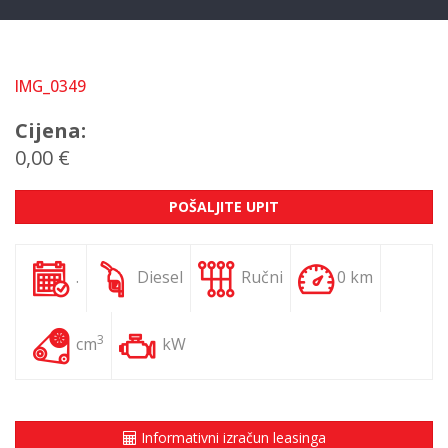
IMG_0349
Cijena:
0,00 €
POŠALJITE UPIT
.
Diesel
Ručni
0 km
3
cm
kW
Informativni izračun leasinga