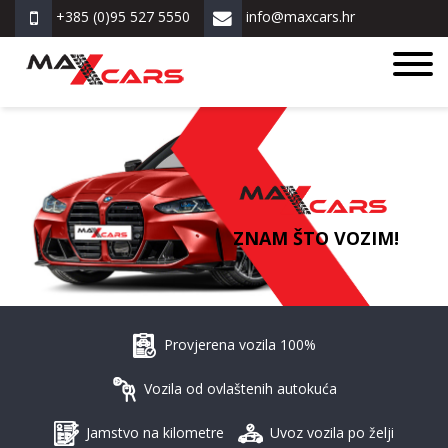
+385 (0)95 527 5550
info@maxcars.hr
ZNAM ŠTO VOZIM!
Provjerena vozila 100%
Vozila od ovlaštenih autokuća
Jamstvo na kilometre
Uvoz vozila po želji