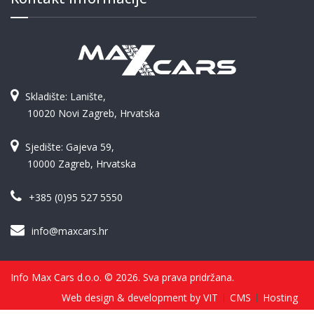
Skladište: Lanište,
10020 Novi Zagreb, Hrvatska
Sjedište: Gajeva 59,
10000 Zagreb, Hrvatska
+385 (0)95 527 5550
info@maxcars.hr
Info Max Cars d.o.o. © 2026. Sva prava pridržana.
Web design & development by VIT
CMS
Hosting