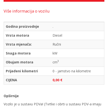
Više informacija o vozilu
Godina proizvodnje
.
Vrsta motora
Diesel
Vrsta mjenača:
Ručni
Snaga motora
kW
3
Obujam motora
cm
Prijeđeni kilometri
0 - jamstvo na kilometre
CIJENA
0,00 €
Opširnije
Vozilo je u sustavu PDVa! (Tvrtke i obrti u sustavu PDV-a imaju