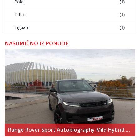
Polo
(1)
T-Roc
(1)
Tiguan
(1)
NASUMIČNO IZ PONUDE
Range Rover Sport Autobiography Mild Hybrid – Novi model