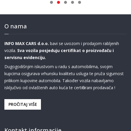
O nama
INFO MAX CARS d.o.o.
bavi se uvozom i prodajom rabljenih
vozila.
Sva vozila posjeduju certifikat o proizvođaču i
servisnu evidenciju.
Dugogodišnjim iskustvom u radu s automobilima, svojim
kupcima osigurava vrhunsku kvalitetu usluga te pruža sigurnost
prilikom kupovine automobila. Također vozila nabavljamo
isključivo od ovlaštenih auto kuća te certificirani prodavača !
PROČITAJ VIŠE
Kontakt informacije