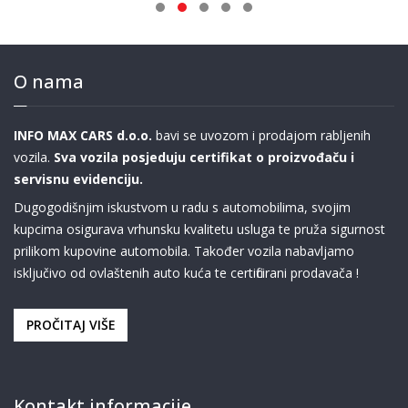
O nama
INFO MAX CARS d.o.o.
bavi se uvozom i prodajom rabljenih
vozila.
Sva vozila posjeduju certifikat o proizvođaču i
servisnu evidenciju.
Dugogodišnjim iskustvom u radu s automobilima, svojim
kupcima osigurava vrhunsku kvalitetu usluga te pruža sigurnost
prilikom kupovine automobila. Također vozila nabavljamo
isključivo od ovlaštenih auto kuća te certificirani prodavača !
PROČITAJ VIŠE
Kontakt informacije