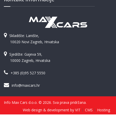
Skladište: Lanište,
10020 Novi Zagreb, Hrvatska
Sjedište: Gajeva 59,
10000 Zagreb, Hrvatska
+385 (0)95 527 5550
info@maxcars.hr
Info Max Cars d.o.o. © 2026. Sva prava pridržana.
Web design & development by VIT
CMS
Hosting