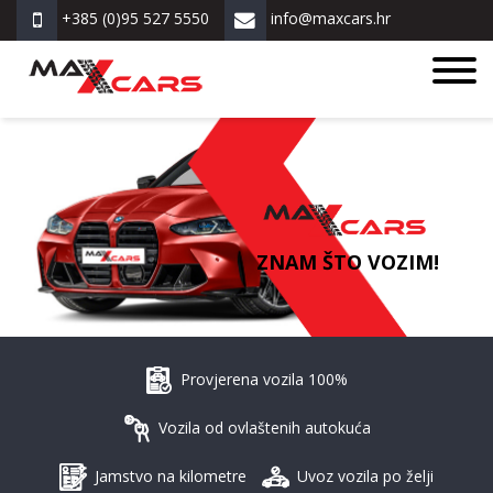
+385 (0)95 527 5550
info@maxcars.hr
ZNAM ŠTO VOZIM!
Provjerena vozila 100%
Vozila od ovlaštenih autokuća
Jamstvo na kilometre
Uvoz vozila po želji