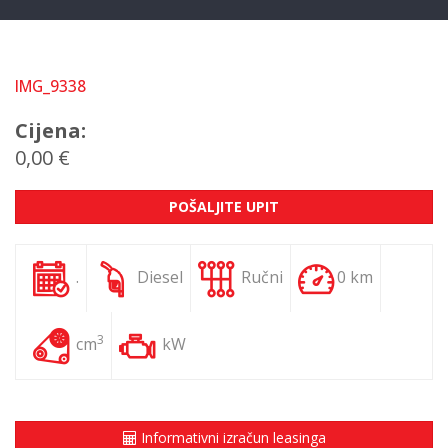
IMG_9338
Cijena:
0,00 €
POŠALJITE UPIT
.
Diesel
Ručni
0 km
3
cm
kW
Informativni izračun leasinga