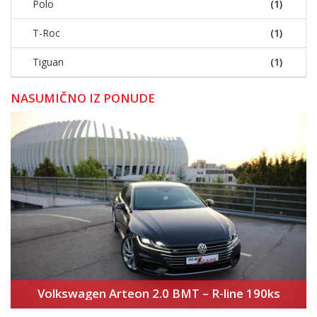
Polo
(1)
T-Roc
(1)
Tiguan
(1)
NASUMIČNO IZ PONUDE
Volkswagen Arteon 2.0 BMT – R-line 190ks