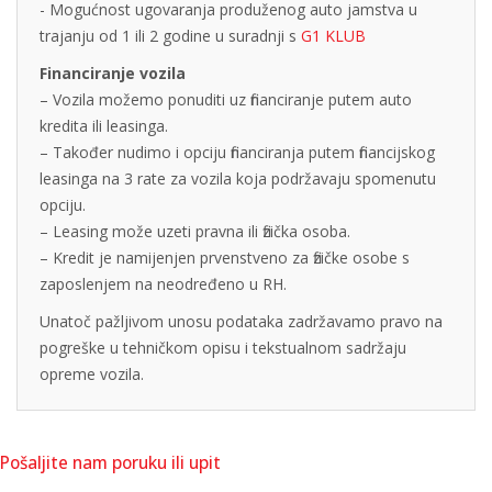
- Mogućnost ugovaranja produženog auto jamstva u
trajanju od 1 ili 2 godine u suradnji s
G1 KLUB
Financiranje vozila
– Vozila možemo ponuditi uz financiranje putem auto
kredita ili leasinga.
– Također nudimo i opciju financiranja putem financijskog
leasinga na 3 rate za vozila koja podržavaju spomenutu
opciju.
– Leasing može uzeti pravna ili fizička osoba.
– Kredit je namijenjen prvenstveno za fizičke osobe s
zaposlenjem na neodređeno u RH.
Unatoč pažljivom unosu podataka zadržavamo pravo na
pogreške u tehničkom opisu i tekstualnom sadržaju
opreme vozila.
Pošaljite nam poruku ili upit