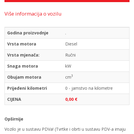
Više informacija o vozilu
Godina proizvodnje
.
Vrsta motora
Diesel
Vrsta mjenača:
Ručni
Snaga motora
kW
3
Obujam motora
cm
Prijeđeni kilometri
0 - jamstvo na kilometre
CIJENA
0,00 €
Opširnije
Vozilo je u sustavu PDVa! (Tvrtke i obrti u sustavu PDV-a imaju