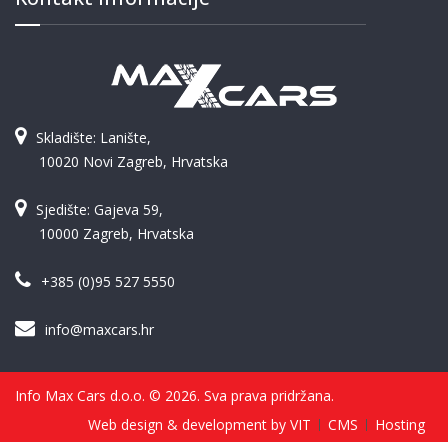
Skladište: Lanište,
10020 Novi Zagreb, Hrvatska
Sjedište: Gajeva 59,
10000 Zagreb, Hrvatska
+385 (0)95 527 5550
info@maxcars.hr
Info Max Cars d.o.o. © 2026. Sva prava pridržana.
Web design & development by VIT
CMS
Hosting