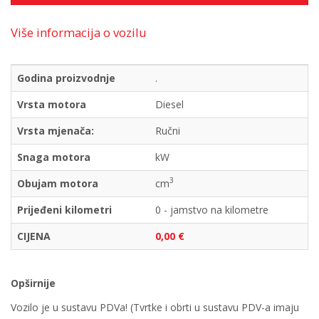
Više informacija o vozilu
Godina proizvodnje
.
Vrsta motora
Diesel
Vrsta mjenača:
Ručni
Snaga motora
kW
3
Obujam motora
cm
Prijeđeni kilometri
0 - jamstvo na kilometre
CIJENA
0,00 €
Opširnije
Vozilo je u sustavu PDVa! (Tvrtke i obrti u sustavu PDV-a imaju