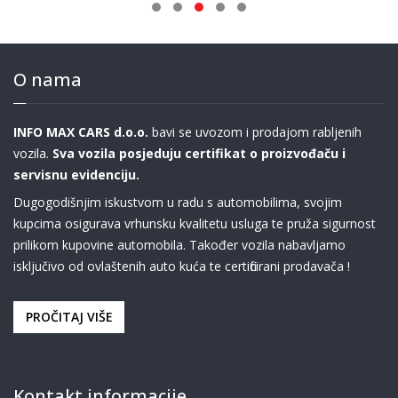
O nama
INFO MAX CARS d.o.o.
bavi se uvozom i prodajom rabljenih
vozila.
Sva vozila posjeduju certifikat o proizvođaču i
servisnu evidenciju.
Dugogodišnjim iskustvom u radu s automobilima, svojim
kupcima osigurava vrhunsku kvalitetu usluga te pruža sigurnost
prilikom kupovine automobila. Također vozila nabavljamo
isključivo od ovlaštenih auto kuća te certificirani prodavača !
PROČITAJ VIŠE
Kontakt informacije