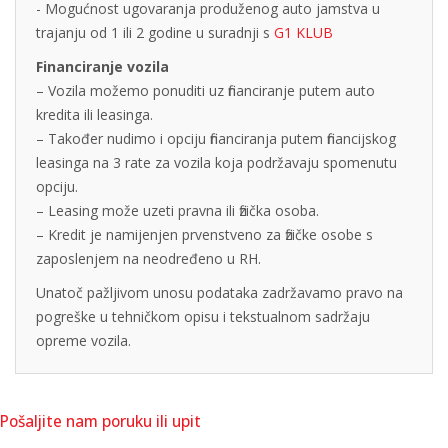
- Mogućnost ugovaranja produženog auto jamstva u
trajanju od 1 ili 2 godine u suradnji s
G1 KLUB
Financiranje vozila
– Vozila možemo ponuditi uz financiranje putem auto
kredita ili leasinga.
– Također nudimo i opciju financiranja putem financijskog
leasinga na 3 rate za vozila koja podržavaju spomenutu
opciju.
– Leasing može uzeti pravna ili fizička osoba.
– Kredit je namijenjen prvenstveno za fizičke osobe s
zaposlenjem na neodređeno u RH.
Unatoč pažljivom unosu podataka zadržavamo pravo na
pogreške u tehničkom opisu i tekstualnom sadržaju
opreme vozila.
Pošaljite nam poruku ili upit