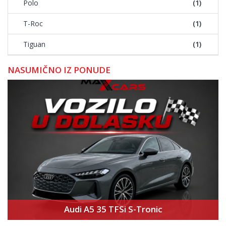
Polo
(1)
T-Roc
(1)
Tiguan
(1)
NASUMIČNO IZ PONUDE
Audi A5 35 TFSi S-Tronic