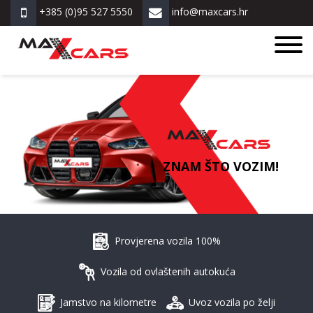
+385 (0)95 527 5550
info@maxcars.hr
ZNAM ŠTO VOZIM!
Provjerena vozila 100%
Vozila od ovlaštenih autokuća
Jamstvo na kilometre
Uvoz vozila po želji