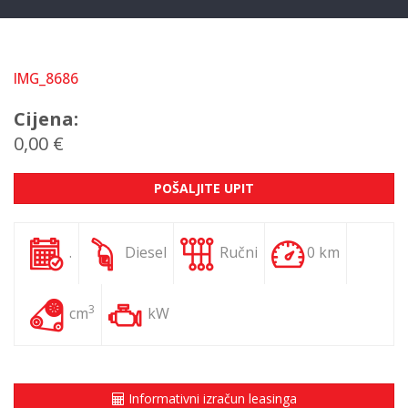
IMG_8686
Cijena:
0,00 €
POŠALJITE UPIT
.
Diesel
Ručni
0 km
3
cm
kW
Informativni izračun leasinga