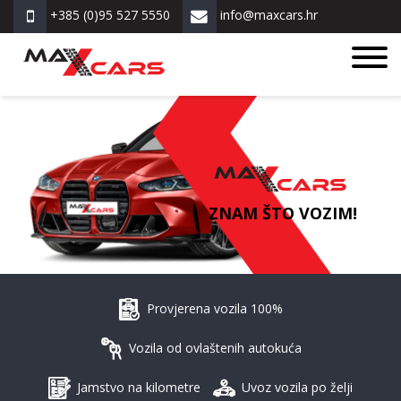
+385 (0)95 527 5550
info@maxcars.hr
ZNAM ŠTO VOZIM!
Provjerena vozila 100%
Vozila od ovlaštenih autokuća
Jamstvo na kilometre
Uvoz vozila po želji