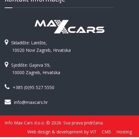
Skladište: Lanište,
10020 Novi Zagreb, Hrvatska
Sjedište: Gajeva 59,
10000 Zagreb, Hrvatska
+385 (0)95 527 5550
info@maxcars.hr
Info Max Cars d.o.o. © 2026. Sva prava pridržana.
Web design & development by VIT
CMS
Hosting