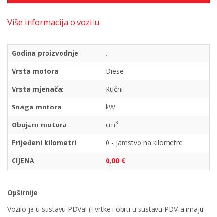
Više informacija o vozilu
Godina proizvodnje
.
Vrsta motora
Diesel
Vrsta mjenača:
Ručni
Snaga motora
kW
3
Obujam motora
cm
Prijeđeni kilometri
0 - jamstvo na kilometre
CIJENA
0,00 €
Opširnije
Vozilo je u sustavu PDVa! (Tvrtke i obrti u sustavu PDV-a imaju