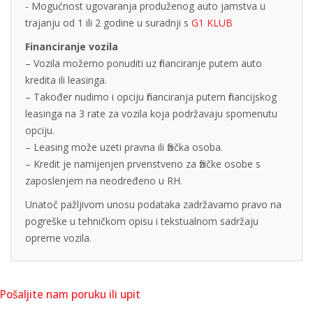
- Mogućnost ugovaranja produženog auto jamstva u
trajanju od 1 ili 2 godine u suradnji s
G1 KLUB
Financiranje vozila
– Vozila možemo ponuditi uz financiranje putem auto
kredita ili leasinga.
– Također nudimo i opciju financiranja putem financijskog
leasinga na 3 rate za vozila koja podržavaju spomenutu
opciju.
– Leasing može uzeti pravna ili fizička osoba.
– Kredit je namijenjen prvenstveno za fizičke osobe s
zaposlenjem na neodređeno u RH.
Unatoč pažljivom unosu podataka zadržavamo pravo na
pogreške u tehničkom opisu i tekstualnom sadržaju
opreme vozila.
Pošaljite nam poruku ili upit