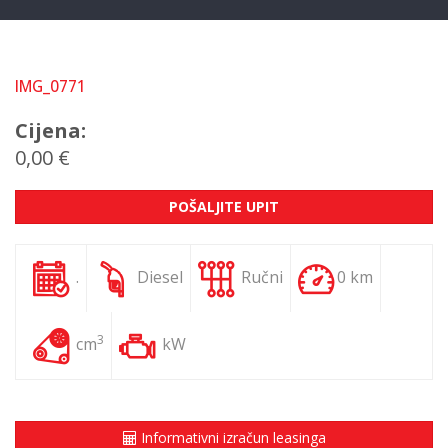
IMG_0771
Cijena:
0,00 €
POŠALJITE UPIT
.
Diesel
Ručni
0 km
3
cm
kW
Informativni izračun leasinga