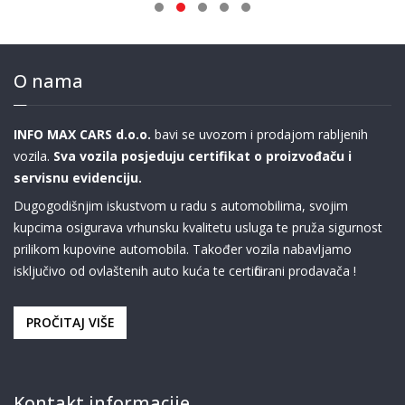
O nama
INFO MAX CARS d.o.o.
bavi se uvozom i prodajom rabljenih
vozila.
Sva vozila posjeduju certifikat o proizvođaču i
servisnu evidenciju.
Dugogodišnjim iskustvom u radu s automobilima, svojim
kupcima osigurava vrhunsku kvalitetu usluga te pruža sigurnost
prilikom kupovine automobila. Također vozila nabavljamo
isključivo od ovlaštenih auto kuća te certificirani prodavača !
PROČITAJ VIŠE
Kontakt informacije