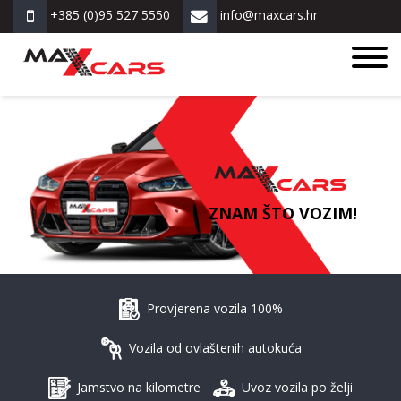
+385 (0)95 527 5550
info@maxcars.hr
ZNAM ŠTO VOZIM!
Provjerena vozila 100%
Vozila od ovlaštenih autokuća
Jamstvo na kilometre
Uvoz vozila po želji