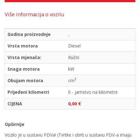
Više informacija o vozilu
Godina proizvodnje
.
Vrsta motora
Diesel
Vrsta mjenača:
Ručni
Snaga motora
kW
3
Obujam motora
cm
Prijeđeni kilometri
0 - jamstvo na kilometre
CIJENA
0,00 €
Opširnije
Vozilo je u sustavu PDVa! (Tvrtke i obrti u sustavu PDV-a imaju