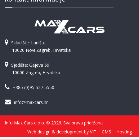
Skladište: Lanište,
10020 Novi Zagreb, Hrvatska
Sjedište: Gajeva 59,
10000 Zagreb, Hrvatska
+385 (0)95 527 5550
info@maxcars.hr
Info Max Cars d.o.o. © 2026. Sva prava pridržana.
Web design & development by VIT
CMS
Hosting