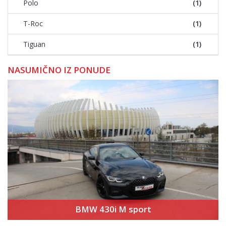
Polo
(1)
T-Roc
(1)
Tiguan
(1)
NASUMIČNO IZ PONUDE
BMW 430i M sport