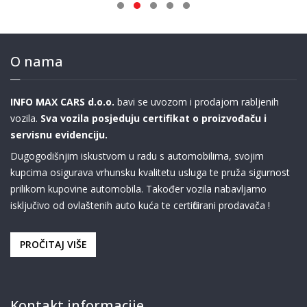
O nama
INFO MAX CARS d.o.o.
bavi se uvozom i prodajom rabljenih
vozila.
Sva vozila posjeduju certifikat o proizvođaču i
servisnu evidenciju.
Dugogodišnjim iskustvom u radu s automobilima, svojim
kupcima osigurava vrhunsku kvalitetu usluga te pruža sigurnost
prilikom kupovine automobila. Također vozila nabavljamo
isključivo od ovlaštenih auto kuća te certificirani prodavača !
PROČITAJ VIŠE
Kontakt informacije