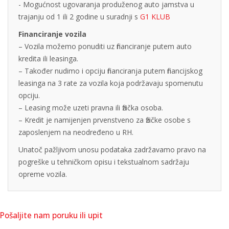
- Mogućnost ugovaranja produženog auto jamstva u
trajanju od 1 ili 2 godine u suradnji s
G1 KLUB
Financiranje vozila
– Vozila možemo ponuditi uz financiranje putem auto
kredita ili leasinga.
– Također nudimo i opciju financiranja putem financijskog
leasinga na 3 rate za vozila koja podržavaju spomenutu
opciju.
– Leasing može uzeti pravna ili fizička osoba.
– Kredit je namijenjen prvenstveno za fizičke osobe s
zaposlenjem na neodređeno u RH.
Unatoč pažljivom unosu podataka zadržavamo pravo na
pogreške u tehničkom opisu i tekstualnom sadržaju
opreme vozila.
Pošaljite nam poruku ili upit