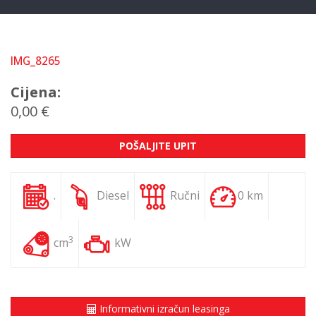
IMG_8265
Cijena:
0,00 €
POŠALJITE UPIT
.
Diesel
Ručni
0 km
3
cm
kW
Informativni izračun leasinga