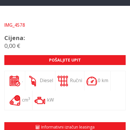
IMG_4578
Cijena:
0,00 €
POŠALJITE UPIT
.
Diesel
Ručni
0 km
3
cm
kW
Informativni izračun leasinga