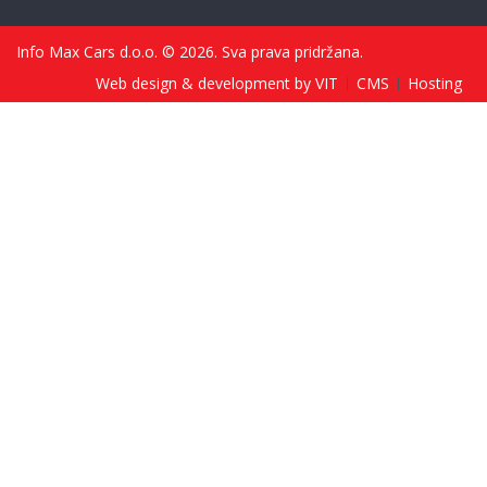
Info Max Cars d.o.o. © 2026. Sva prava pridržana.
Web design & development by VIT
CMS
Hosting