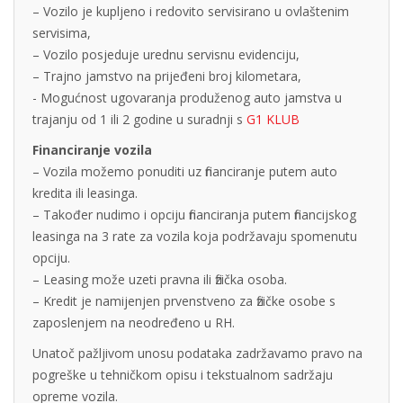
– Vozilo je kupljeno i redovito servisirano u ovlaštenim
servisima,
– Vozilo posjeduje urednu servisnu evidenciju,
– Trajno jamstvo na prijeđeni broj kilometara,
- Mogućnost ugovaranja produženog auto jamstva u
trajanju od 1 ili 2 godine u suradnji s
G1 KLUB
Financiranje vozila
– Vozila možemo ponuditi uz financiranje putem auto
kredita ili leasinga.
– Također nudimo i opciju financiranja putem financijskog
leasinga na 3 rate za vozila koja podržavaju spomenutu
opciju.
– Leasing može uzeti pravna ili fizička osoba.
– Kredit je namijenjen prvenstveno za fizičke osobe s
zaposlenjem na neodređeno u RH.
Unatoč pažljivom unosu podataka zadržavamo pravo na
pogreške u tehničkom opisu i tekstualnom sadržaju
opreme vozila.