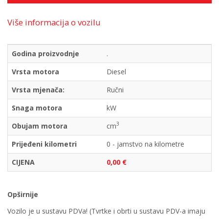
Više informacija o vozilu
Godina proizvodnje
.
Vrsta motora
Diesel
Vrsta mjenača:
Ručni
Snaga motora
kW
3
Obujam motora
cm
Prijeđeni kilometri
0 - jamstvo na kilometre
CIJENA
0,00 €
Opširnije
Vozilo je u sustavu PDVa! (Tvrtke i obrti u sustavu PDV-a imaju