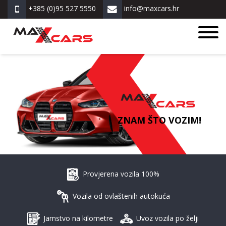
+385 (0)95 527 5550
info@maxcars.hr
ZNAM ŠTO VOZIM!
Provjerena vozila 100%
Vozila od ovlaštenih autokuća
Jamstvo na kilometre
Uvoz vozila po želji