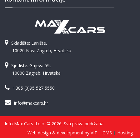
Skladište: Lanište,
10020 Novi Zagreb, Hrvatska
Sjedište: Gajeva 59,
10000 Zagreb, Hrvatska
+385 (0)95 527 5550
info@maxcars.hr
Info Max Cars d.o.o. © 2026. Sva prava pridržana.
Web design & development by VIT
CMS
Hosting