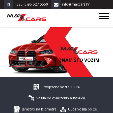
+385 (0)95 527 5550
info@maxcars.hr
ZNAM ŠTO VOZIM!
Provjerena vozila 100%
Vozila od ovlaštenih autokuća
Jamstvo na kilometre
Uvoz vozila po želji