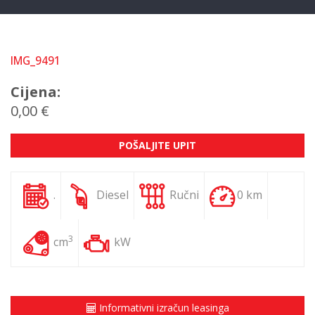
IMG_9491
Cijena:
0,00 €
POŠALJITE UPIT
.
Diesel
Ručni
0 km
3
cm
kW
Informativni izračun leasinga