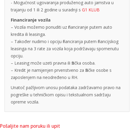
- Mogućnost ugovaranja produženog auto jamstva u
trajanju od 1 ili 2 godine u suradnji s
G1 KLUB
Financiranje vozila
– Vozila možemo ponuditi uz financiranje putem auto
kredita ili leasinga.
– Također nudimo i opciju financiranja putem financijskog
leasinga na 3 rate za vozila koja podržavaju spomenutu
opciju.
– Leasing može uzeti pravna ili fizička osoba.
– Kredit je namijenjen prvenstveno za fizičke osobe s
zaposlenjem na neodređeno u RH.
Unatoč pažljivom unosu podataka zadržavamo pravo na
pogreške u tehničkom opisu i tekstualnom sadržaju
opreme vozila.
Pošaljite nam poruku ili upit