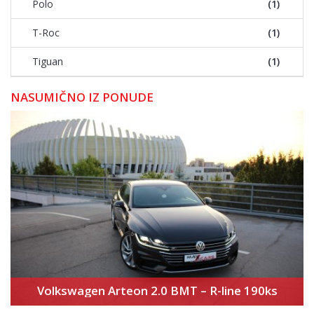
Polo
(1)
T-Roc
(1)
Tiguan
(1)
NASUMIČNO IZ PONUDE
Volkswagen Arteon 2.0 BMT – R-line 190ks