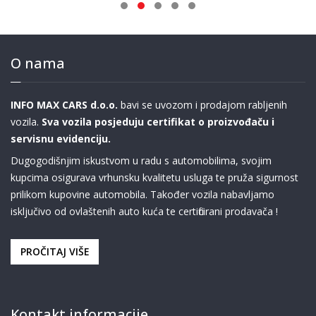
O nama
INFO MAX CARS d.o.o.
bavi se uvozom i prodajom rabljenih
vozila.
Sva vozila posjeduju certifikat o proizvođaču i
servisnu evidenciju.
Dugogodišnjim iskustvom u radu s automobilima, svojim
kupcima osigurava vrhunsku kvalitetu usluga te pruža sigurnost
prilikom kupovine automobila. Također vozila nabavljamo
isključivo od ovlaštenih auto kuća te certificirani prodavača !
PROČITAJ VIŠE
Kontakt informacije