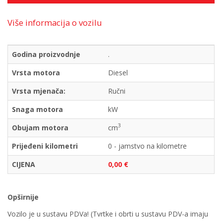
Više informacija o vozilu
Godina proizvodnje
.
Vrsta motora
Diesel
Vrsta mjenača:
Ručni
Snaga motora
kW
3
Obujam motora
cm
Prijeđeni kilometri
0 - jamstvo na kilometre
CIJENA
0,00 €
Opširnije
Vozilo je u sustavu PDVa! (Tvrtke i obrti u sustavu PDV-a imaju