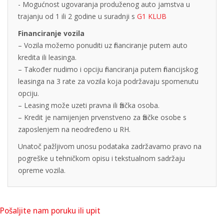
- Mogućnost ugovaranja produženog auto jamstva u
trajanju od 1 ili 2 godine u suradnji s
G1 KLUB
Financiranje vozila
– Vozila možemo ponuditi uz financiranje putem auto
kredita ili leasinga.
– Također nudimo i opciju financiranja putem financijskog
leasinga na 3 rate za vozila koja podržavaju spomenutu
opciju.
– Leasing može uzeti pravna ili fizička osoba.
– Kredit je namijenjen prvenstveno za fizičke osobe s
zaposlenjem na neodređeno u RH.
Unatoč pažljivom unosu podataka zadržavamo pravo na
pogreške u tehničkom opisu i tekstualnom sadržaju
opreme vozila.
Pošaljite nam poruku ili upit