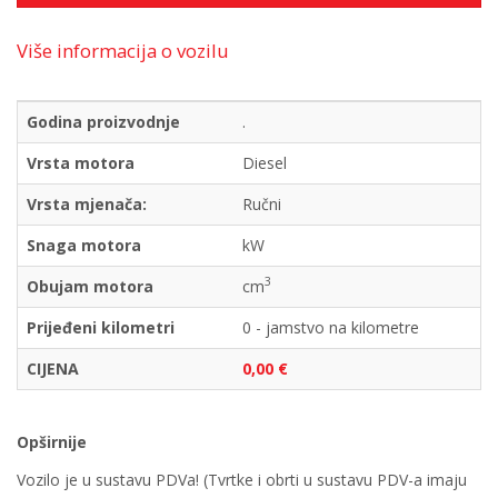
Više informacija o vozilu
Godina proizvodnje
.
Vrsta motora
Diesel
Vrsta mjenača:
Ručni
Snaga motora
kW
3
Obujam motora
cm
Prijeđeni kilometri
0 - jamstvo na kilometre
CIJENA
0,00 €
Opširnije
Vozilo je u sustavu PDVa! (Tvrtke i obrti u sustavu PDV-a imaju