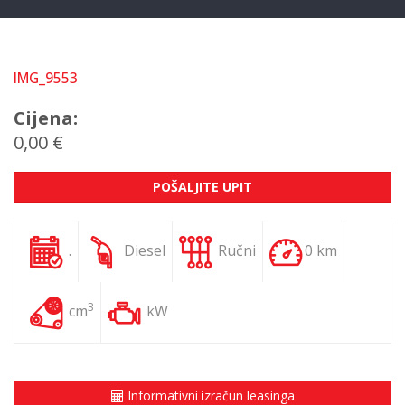
IMG_9553
Cijena:
0,00 €
POŠALJITE UPIT
.
Diesel
Ručni
0 km
3
cm
kW
Informativni izračun leasinga