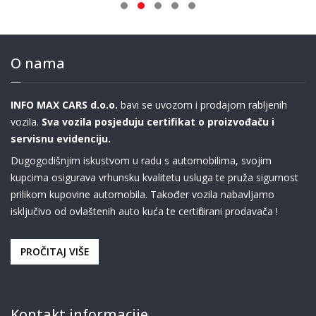
O nama
INFO MAX CARS d.o.o.
bavi se uvozom i prodajom rabljenih
vozila.
Sva vozila posjeduju certifikat o proizvođaču i
servisnu evidenciju.
Dugogodišnjim iskustvom u radu s automobilima, svojim
kupcima osigurava vrhunsku kvalitetu usluga te pruža sigurnost
prilikom kupovine automobila. Također vozila nabavljamo
isključivo od ovlaštenih auto kuća te certificirani prodavača !
PROČITAJ VIŠE
Kontakt informacije