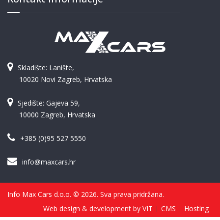
Skladište: Lanište,
10020 Novi Zagreb, Hrvatska
Sjedište: Gajeva 59,
10000 Zagreb, Hrvatska
+385 (0)95 527 5550
info@maxcars.hr
Info Max Cars d.o.o. © 2026. Sva prava pridržana.
Web design & development by VIT
CMS
Hosting