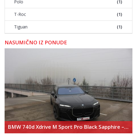
Polo
(1)
T-Roc
(1)
Tiguan
(1)
NASUMIČNO IZ PONUDE
BMW 740d Xdrive M Sport Pro Black Sapphire – Executive Lounge – Theater Screen