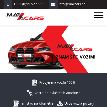
+385 (0)95 527 5550
info@maxcars.hr
ZNAM ŠTO VOZIM!
Provjerena vozila 100%
Vozila od ovlaštenih autokuća
Jamstvo na kilometre
Uvoz vozila po želji