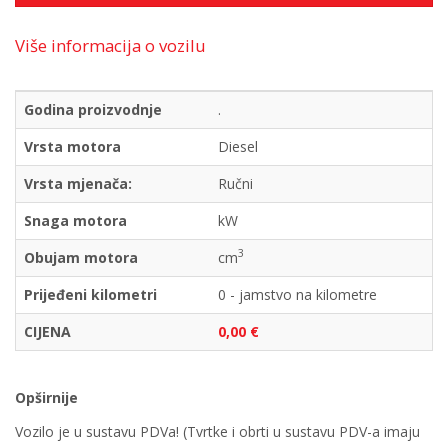
Više informacija o vozilu
Godina proizvodnje
.
Vrsta motora
Diesel
Vrsta mjenača:
Ručni
Snaga motora
kW
3
Obujam motora
cm
Prijeđeni kilometri
0 - jamstvo na kilometre
CIJENA
0,00 €
Opširnije
Vozilo je u sustavu PDVa! (Tvrtke i obrti u sustavu PDV-a imaju