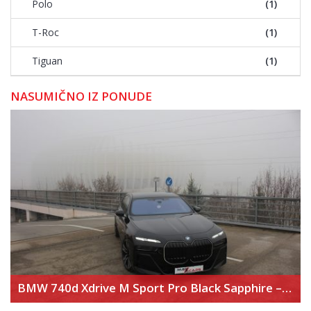
Polo
(1)
T-Roc
(1)
Tiguan
(1)
NASUMIČNO IZ PONUDE
BMW 740d Xdrive M Sport Pro Black Sapphire – Executive Lounge – Theater Screen