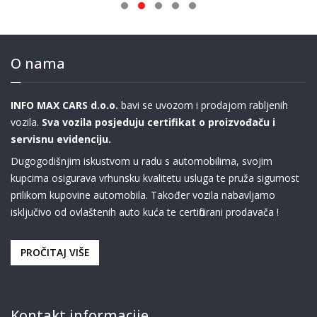
O nama
INFO MAX CARS d.o.o.
bavi se uvozom i prodajom rabljenih
vozila.
Sva vozila posjeduju certifikat o proizvođaču i
servisnu evidenciju.
Dugogodišnjim iskustvom u radu s automobilima, svojim
kupcima osigurava vrhunsku kvalitetu usluga te pruža sigurnost
prilikom kupovine automobila. Također vozila nabavljamo
isključivo od ovlaštenih auto kuća te certificirani prodavača !
PROČITAJ VIŠE
Kontakt informacije