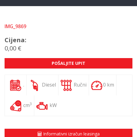
IMG_9869
Cijena:
0,00 €
POŠALJITE UPIT
.
Diesel
Ručni
0 km
3
cm
kW
Informativni izračun leasinga