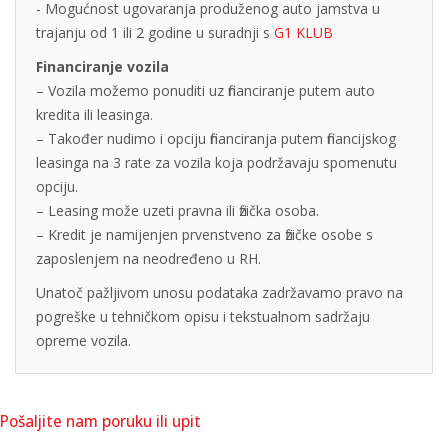
- Mogućnost ugovaranja produženog auto jamstva u
trajanju od 1 ili 2 godine u suradnji s
G1 KLUB
Financiranje vozila
– Vozila možemo ponuditi uz financiranje putem auto
kredita ili leasinga.
– Također nudimo i opciju financiranja putem financijskog
leasinga na 3 rate za vozila koja podržavaju spomenutu
opciju.
– Leasing može uzeti pravna ili fizička osoba.
– Kredit je namijenjen prvenstveno za fizičke osobe s
zaposlenjem na neodređeno u RH.
Unatoč pažljivom unosu podataka zadržavamo pravo na
pogreške u tehničkom opisu i tekstualnom sadržaju
opreme vozila.
Pošaljite nam poruku ili upit