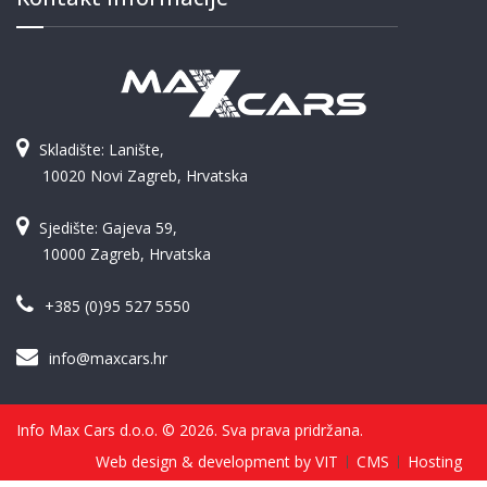
Skladište: Lanište,
10020 Novi Zagreb, Hrvatska
Sjedište: Gajeva 59,
10000 Zagreb, Hrvatska
+385 (0)95 527 5550
info@maxcars.hr
Info Max Cars d.o.o. © 2026. Sva prava pridržana.
Web design & development by VIT
CMS
Hosting