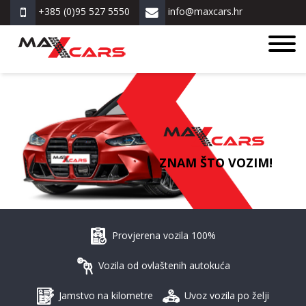
+385 (0)95 527 5550
info@maxcars.hr
ZNAM ŠTO VOZIM!
Provjerena vozila 100%
Vozila od ovlaštenih autokuća
Jamstvo na kilometre
Uvoz vozila po želji