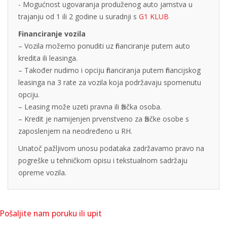
- Mogućnost ugovaranja produženog auto jamstva u
trajanju od 1 ili 2 godine u suradnji s
G1 KLUB
Financiranje vozila
– Vozila možemo ponuditi uz financiranje putem auto
kredita ili leasinga.
– Također nudimo i opciju financiranja putem financijskog
leasinga na 3 rate za vozila koja podržavaju spomenutu
opciju.
– Leasing može uzeti pravna ili fizička osoba.
– Kredit je namijenjen prvenstveno za fizičke osobe s
zaposlenjem na neodređeno u RH.
Unatoč pažljivom unosu podataka zadržavamo pravo na
pogreške u tehničkom opisu i tekstualnom sadržaju
opreme vozila.
Pošaljite nam poruku ili upit