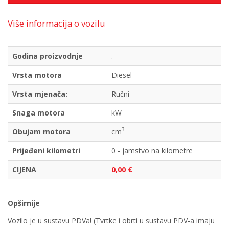
Više informacija o vozilu
Godina proizvodnje
.
Vrsta motora
Diesel
Vrsta mjenača:
Ručni
Snaga motora
kW
3
Obujam motora
cm
Prijeđeni kilometri
0 - jamstvo na kilometre
CIJENA
0,00 €
Opširnije
Vozilo je u sustavu PDVa! (Tvrtke i obrti u sustavu PDV-a imaju