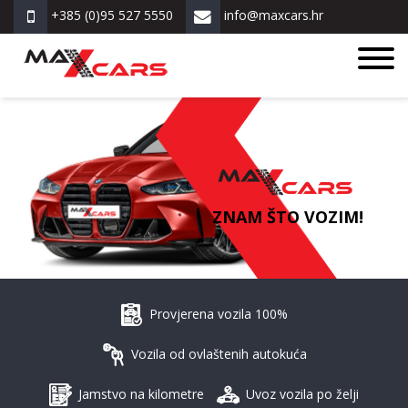
+385 (0)95 527 5550
info@maxcars.hr
ZNAM ŠTO VOZIM!
Provjerena vozila 100%
Vozila od ovlaštenih autokuća
Jamstvo na kilometre
Uvoz vozila po želji