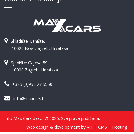
Skladište: Lanište,
10020 Novi Zagreb, Hrvatska
Sjedište: Gajeva 59,
10000 Zagreb, Hrvatska
+385 (0)95 527 5550
info@maxcars.hr
Info Max Cars d.o.o. © 2026. Sva prava pridržana.
Web design & development by VIT
CMS
Hosting