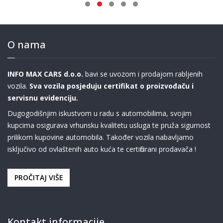
O nama
INFO MAX CARS d.o.o.
bavi se uvozom i prodajom rabljenih
vozila.
Sva vozila posjeduju certifikat o proizvođaču i
servisnu evidenciju.
Dugogodišnjim iskustvom u radu s automobilima, svojim
kupcima osigurava vrhunsku kvalitetu usluga te pruža sigurnost
prilikom kupovine automobila. Također vozila nabavljamo
isključivo od ovlaštenih auto kuća te certificirani prodavača !
PROČITAJ VIŠE
Kontakt informacije