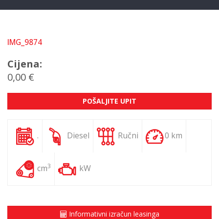
IMG_9874
Cijena:
0,00 €
POŠALJITE UPIT
.
Diesel
Ručni
0 km
3
cm
kW
Informativni izračun leasinga