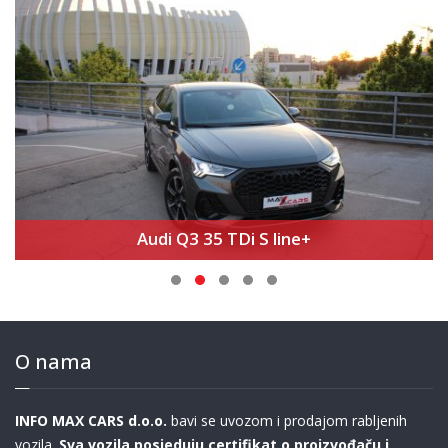
Audi Q3 35 TDi S line+
O nama
INFO MAX CARS d.o.o.
bavi se uvozom i prodajom rabljenih
vozila.
Sva vozila posjeduju certifikat o proizvođaču i