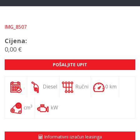
IMG_8507
Cijena:
0,00 €
POŠALJITE UPIT
.
Diesel
Ručni
0 km
3
cm
kW
Informativni izračun leasinga