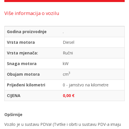
Više informacija o vozilu
Godina proizvodnje
.
Vrsta motora
Diesel
Vrsta mjenača:
Ručni
Snaga motora
kW
3
Obujam motora
cm
Prijeđeni kilometri
0 - jamstvo na kilometre
CIJENA
0,00 €
Opširnije
Vozilo je u sustavu PDVa! (Tvrtke i obrti u sustavu PDV-a imaju