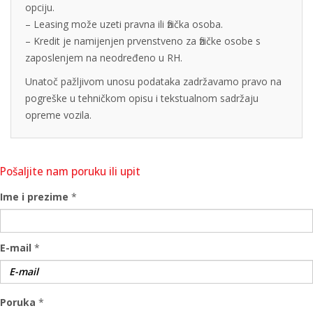
opciju.
– Leasing može uzeti pravna ili fizička osoba.
– Kredit je namijenjen prvenstveno za fizičke osobe s
zaposlenjem na neodređeno u RH.
Unatoč pažljivom unosu podataka zadržavamo pravo na
pogreške u tehničkom opisu i tekstualnom sadržaju
opreme vozila.
Pošaljite nam poruku ili upit
Ime i prezime
*
E-mail
*
Poruka
*