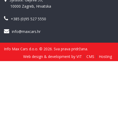
10000 Zagreb, Hrvatska
+385 (0)95 527 5550
info@maxcars.hr
Info Max Cars d.o.o. © 2026. Sva prava pridržana.
Web design & development by VIT
CMS
Hosting