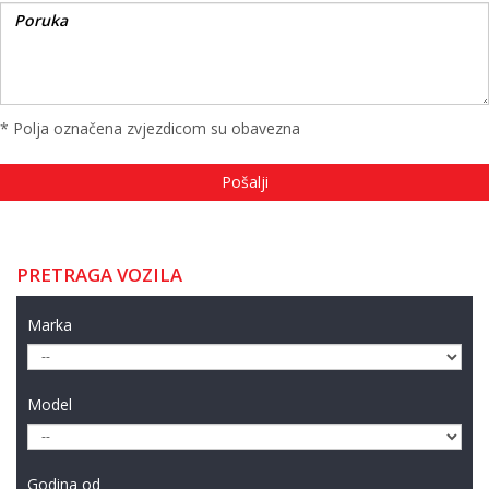
* Polja označena zvjezdicom su obavezna
PRETRAGA VOZILA
Marka
Model
Godina od