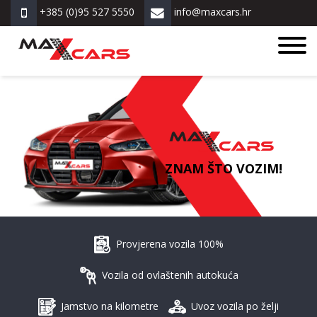
+385 (0)95 527 5550
info@maxcars.hr
ZNAM ŠTO VOZIM!
Provjerena vozila 100%
Vozila od ovlaštenih autokuća
Jamstvo na kilometre
Uvoz vozila po želji