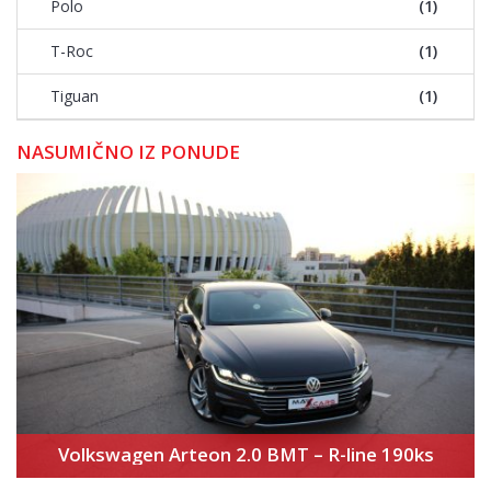
Polo
(1)
T-Roc
(1)
Tiguan
(1)
NASUMIČNO IZ PONUDE
Volkswagen Arteon 2.0 BMT – R-line 190ks