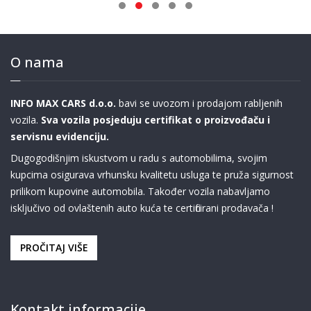
O nama
INFO MAX CARS d.o.o.
bavi se uvozom i prodajom rabljenih
vozila.
Sva vozila posjeduju certifikat o proizvođaču i
servisnu evidenciju.
Dugogodišnjim iskustvom u radu s automobilima, svojim
kupcima osigurava vrhunsku kvalitetu usluga te pruža sigurnost
prilikom kupovine automobila. Također vozila nabavljamo
isključivo od ovlaštenih auto kuća te certificirani prodavača !
PROČITAJ VIŠE
Kontakt informacije