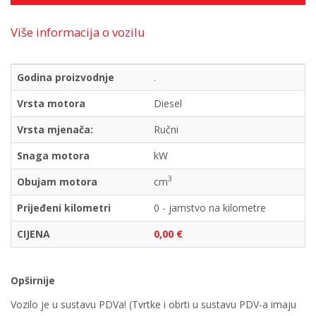
Više informacija o vozilu
Godina proizvodnje
.
Vrsta motora
Diesel
Vrsta mjenača:
Ručni
Snaga motora
kW
3
Obujam motora
cm
Prijeđeni kilometri
0 - jamstvo na kilometre
CIJENA
0,00 €
Opširnije
Vozilo je u sustavu PDVa! (Tvrtke i obrti u sustavu PDV-a imaju