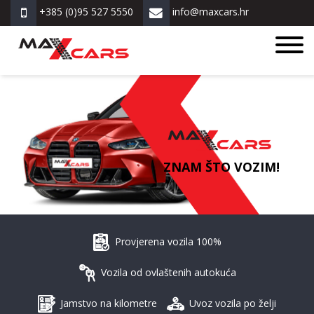
+385 (0)95 527 5550
info@maxcars.hr
ZNAM ŠTO VOZIM!
Provjerena vozila 100%
Vozila od ovlaštenih autokuća
Jamstvo na kilometre
Uvoz vozila po želji