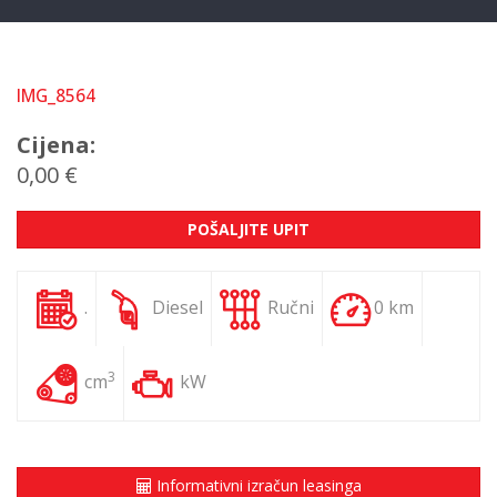
IMG_8564
Cijena:
0,00 €
POŠALJITE UPIT
.
Diesel
Ručni
0 km
3
cm
kW
Informativni izračun leasinga