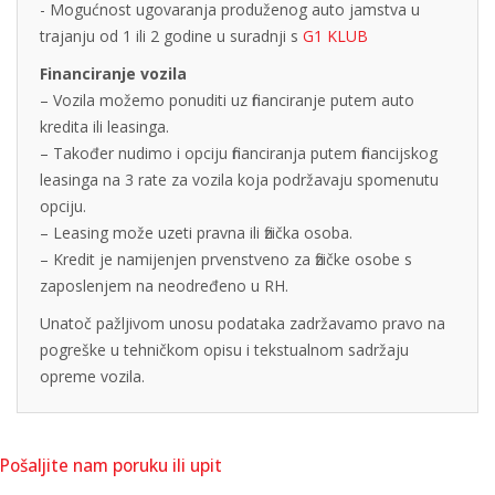
- Mogućnost ugovaranja produženog auto jamstva u
trajanju od 1 ili 2 godine u suradnji s
G1 KLUB
Financiranje vozila
– Vozila možemo ponuditi uz financiranje putem auto
kredita ili leasinga.
– Također nudimo i opciju financiranja putem financijskog
leasinga na 3 rate za vozila koja podržavaju spomenutu
opciju.
– Leasing može uzeti pravna ili fizička osoba.
– Kredit je namijenjen prvenstveno za fizičke osobe s
zaposlenjem na neodređeno u RH.
Unatoč pažljivom unosu podataka zadržavamo pravo na
pogreške u tehničkom opisu i tekstualnom sadržaju
opreme vozila.
Pošaljite nam poruku ili upit