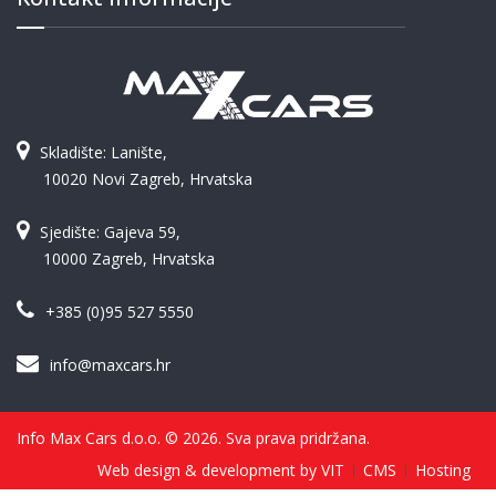
Skladište: Lanište,
10020 Novi Zagreb, Hrvatska
Sjedište: Gajeva 59,
10000 Zagreb, Hrvatska
+385 (0)95 527 5550
info@maxcars.hr
Info Max Cars d.o.o. © 2026. Sva prava pridržana.
Web design & development by VIT
CMS
Hosting