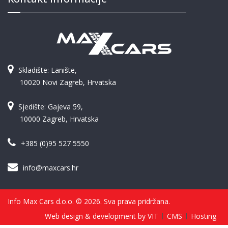
Skladište: Lanište,
10020 Novi Zagreb, Hrvatska
Sjedište: Gajeva 59,
10000 Zagreb, Hrvatska
+385 (0)95 527 5550
info@maxcars.hr
Info Max Cars d.o.o. © 2026. Sva prava pridržana.
Web design & development by VIT
CMS
Hosting