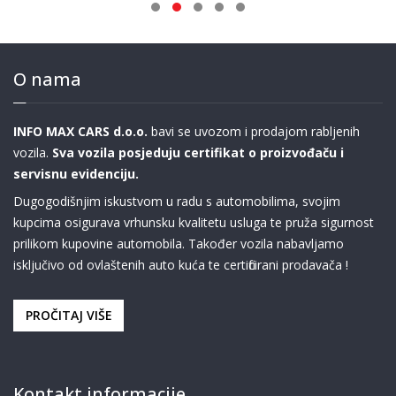
O nama
INFO MAX CARS d.o.o.
bavi se uvozom i prodajom rabljenih
vozila.
Sva vozila posjeduju certifikat o proizvođaču i
servisnu evidenciju.
Dugogodišnjim iskustvom u radu s automobilima, svojim
kupcima osigurava vrhunsku kvalitetu usluga te pruža sigurnost
prilikom kupovine automobila. Također vozila nabavljamo
isključivo od ovlaštenih auto kuća te certificirani prodavača !
PROČITAJ VIŠE
Kontakt informacije