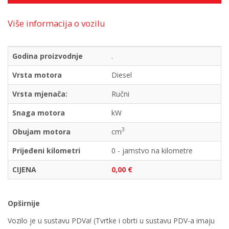
Više informacija o vozilu
Godina proizvodnje
.
Vrsta motora
Diesel
Vrsta mjenača:
Ručni
Snaga motora
kW
3
Obujam motora
cm
Prijeđeni kilometri
0 - jamstvo na kilometre
CIJENA
0,00 €
Opširnije
Vozilo je u sustavu PDVa! (Tvrtke i obrti u sustavu PDV-a imaju