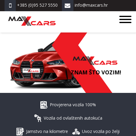
+385 (0)95 527 5550
info@maxcars.hr
ZNAM ŠTO VOZIM!
Provjerena vozila 100%
Vozila od ovlaštenih autokuća
Jamstvo na kilometre
Uvoz vozila po želji