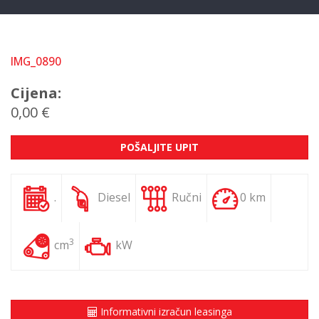
IMG_0890
Cijena:
0,00 €
POŠALJITE UPIT
.
Diesel
Ručni
0 km
3
cm
kW
Informativni izračun leasinga