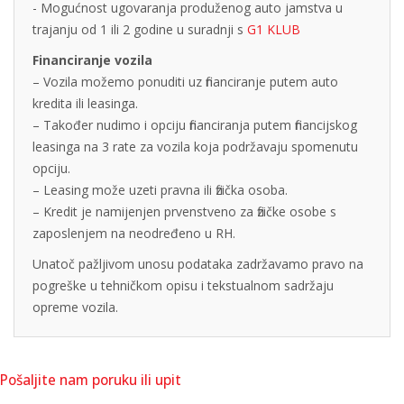
- Mogućnost ugovaranja produženog auto jamstva u
trajanju od 1 ili 2 godine u suradnji s
G1 KLUB
Financiranje vozila
– Vozila možemo ponuditi uz financiranje putem auto
kredita ili leasinga.
– Također nudimo i opciju financiranja putem financijskog
leasinga na 3 rate za vozila koja podržavaju spomenutu
opciju.
– Leasing može uzeti pravna ili fizička osoba.
– Kredit je namijenjen prvenstveno za fizičke osobe s
zaposlenjem na neodređeno u RH.
Unatoč pažljivom unosu podataka zadržavamo pravo na
pogreške u tehničkom opisu i tekstualnom sadržaju
opreme vozila.
Pošaljite nam poruku ili upit