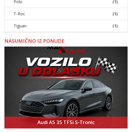
Polo
(1)
T-Roc
(1)
Tiguan
(1)
NASUMIČNO IZ PONUDE
Audi A5 35 TFSi S-Tronic